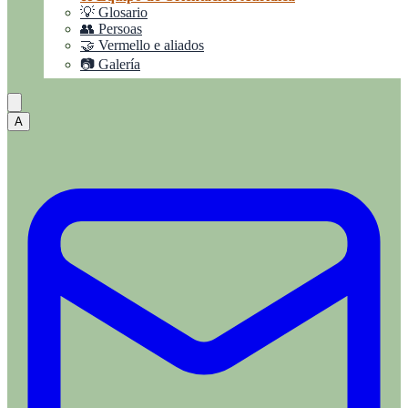
💡 Glosario
👥 Persoas
🤝 Vermello e aliados
📷 Galería
A