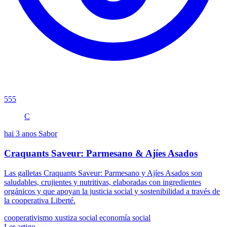
555
C
hai 3 anos
Sabor
Craquants Saveur: Parmesano & Ajíes Asados
Las galletas Craquants Saveur: Parmesano y Ajíes Asados son
saludables, crujientes y nutritivas, elaboradas con ingredientes
orgánicos y que apoyan la justicia social y sostenibilidad a través de
la cooperativa Liberté.
cooperativismo
xustiza social
economía social
Ler artigo →