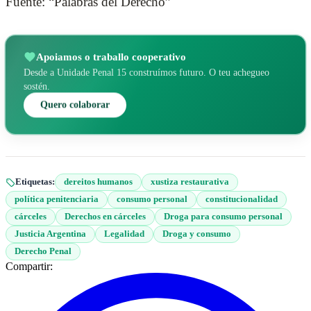
Fuente: “Palabras del Derecho”
Apoiamos o traballo cooperativo
Desde a Unidade Penal 15 construímos futuro. O teu achegueo
sostén.
Quero colaborar
Etiquetas:
dereitos humanos
xustiza restaurativa
política penitenciaria
consumo personal
constitucionalidad
cárceles
Derechos en cárceles
Droga para consumo personal
Justicia Argentina
Legalidad
Droga y consumo
Derecho Penal
Compartir: