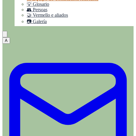
💡 Glosario
👥 Persoas
🤝 Vermello e aliados
📷 Galería
A