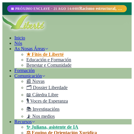
Racismo estructural, perfilamiento racial y abolicionismo carcelario.
📅 PRÓXIMO ENCLAVE · 21 AGO 14:00H
Inicio
Nós
As Nosas Áreas
★ Fitós de Liberté
Educación e Formación
Benestar e Comunidade
Formación
Comunicación
📰 Novas
🗂️ Dossier Liberdade
📖 Cátedra Libre
🎙️ Voces de Esperanza
📚 Investigacións
📡 Nos medios
Recursos
✨ Juliana, asistente de IA
⚖️ Equipo de Orientación Xurídica