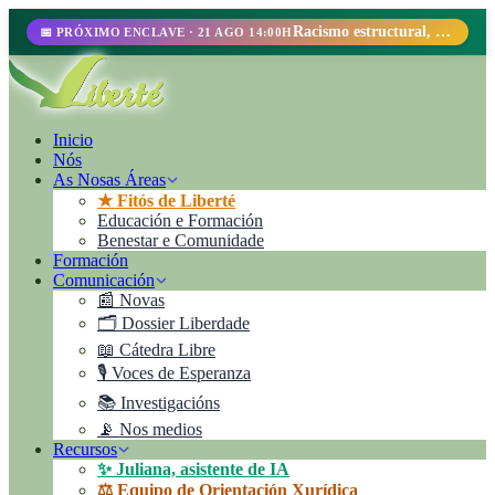
Racismo estructural, perfilamiento racial y abolicionismo carcelario.
📅 PRÓXIMO ENCLAVE · 21 AGO 14:00H
Inicio
Nós
As Nosas Áreas
★ Fitós de Liberté
Educación e Formación
Benestar e Comunidade
Formación
Comunicación
📰 Novas
🗂️ Dossier Liberdade
📖 Cátedra Libre
🎙️ Voces de Esperanza
📚 Investigacións
📡 Nos medios
Recursos
✨ Juliana, asistente de IA
⚖️ Equipo de Orientación Xurídica