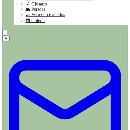
💡 Glosario
👥 Persoas
🤝 Vermello e aliados
📷 Galería
A