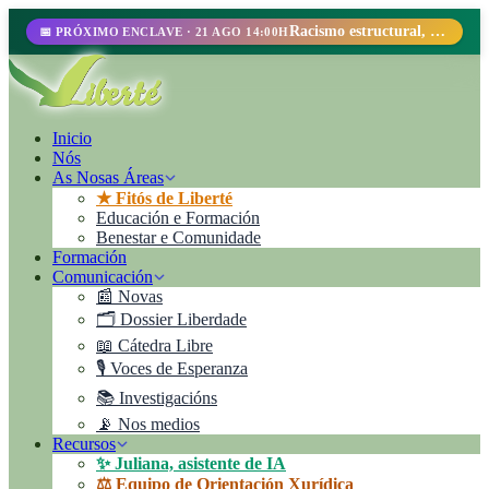
Racismo estructural, perfilamiento racial y abolicionismo carcelario.
📅 PRÓXIMO ENCLAVE · 21 AGO 14:00H
Inicio
Nós
As Nosas Áreas
★ Fitós de Liberté
Educación e Formación
Benestar e Comunidade
Formación
Comunicación
📰 Novas
🗂️ Dossier Liberdade
📖 Cátedra Libre
🎙️ Voces de Esperanza
📚 Investigacións
📡 Nos medios
Recursos
✨ Juliana, asistente de IA
⚖️ Equipo de Orientación Xurídica