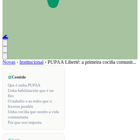
🌊
Novas
›
Institucional
›
PUPAA Liberté: a primeira cociña comunit...
Contido
Que é unha PUPAA
Unha habilitación que é un
fito
O traballo e as redes que o
fixeron posible
Unha cociña que sostén a vida
comunitaria
Por que nos importa