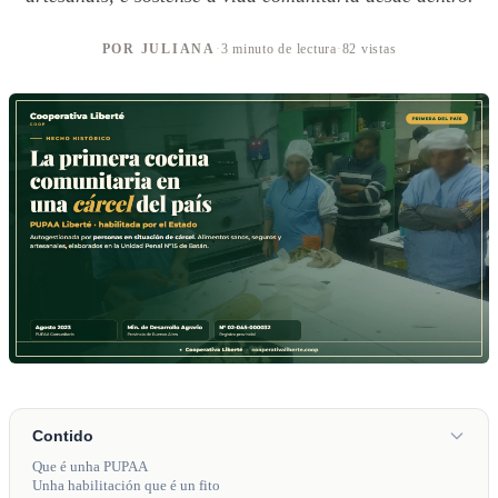
POR JULIANA
·
3 minuto de lectura
·
82 vistas
Contido
Que é unha PUPAA
Unha habilitación que é un fito