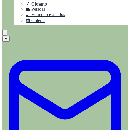
💡 Glosario
👥 Persoas
🤝 Vermello e aliados
📷 Galería
A