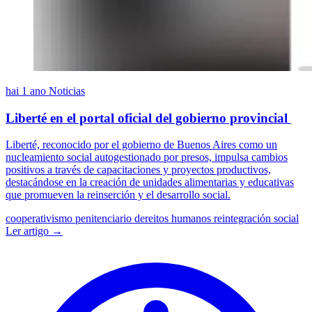
hai 1 ano
Noticias
Liberté en el portal oficial del gobierno provincial
Liberté, reconocido por el gobierno de Buenos Aires como un
nucleamiento social autogestionado por presos, impulsa cambios
positivos a través de capacitaciones y proyectos productivos,
destacándose en la creación de unidades alimentarias y educativas
que promueven la reinserción y el desarrollo social.
cooperativismo penitenciario
dereitos humanos
reintegración social
Ler artigo →