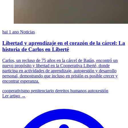
hai 1 ano
Noticias
Libertad y aprendizaje en el corazón de la cárcel: La
historia de Carlos en Liberté
Carlos, un recluso de 75 años en la cárcel de Batán, encontró un
nuevo propósito y libertad en la Cooperativa Liberté, donde
participa en actividades de aprendizaje, autogestión y desarrollo
personal, demostrando que incluso en prisión es posible crecer y
encontrar esperanza.
cooperativismo penitenciario
dereitos humanos
autoxestión
Ler artigo →