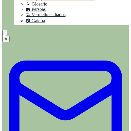
💡 Glosario
👥 Persoas
🤝 Vermello e aliados
📷 Galería
A