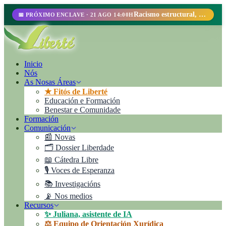
Racismo estructural, perfilamiento racial y abolicionismo carcelario.
📅 PRÓXIMO ENCLAVE · 21 AGO 14:00H
Inicio
Nós
As Nosas Áreas
★ Fitós de Liberté
Educación e Formación
Benestar e Comunidade
Formación
Comunicación
📰 Novas
🗂️ Dossier Liberdade
📖 Cátedra Libre
🎙️ Voces de Esperanza
📚 Investigacións
📡 Nos medios
Recursos
✨ Juliana, asistente de IA
⚖️ Equipo de Orientación Xurídica