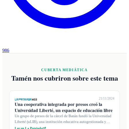
986
CUBERTA MEDIÁTICA
Tamén nos cubriron sobre este tema
21/11/2024
Una cooperativa integrada por presos creó la
Universidad Liberté, un espacio de educación libre
Un grupo de presos de la cárcel de Batán fundó la Universidad
Liberté (uLIB), una institución educativa autogestionada y
accesible que promu...
Ler en La Patriada