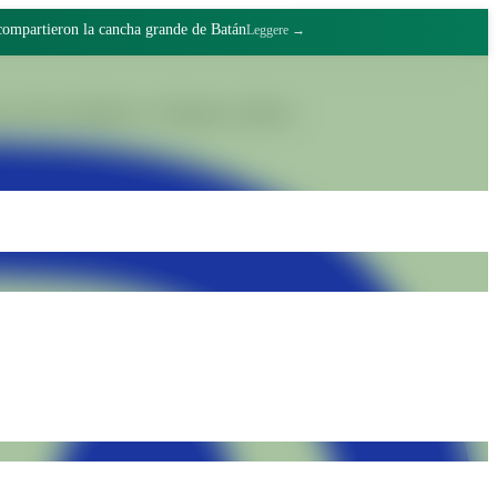
 compartieron la cancha grande de Batán
Leggere →
 il lavoro dignitoso e l'impegno collettivo.