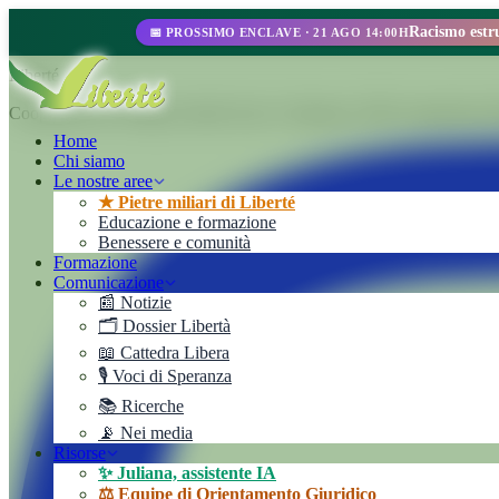
📅 PROSSIMO ENCLAVE · 21 AGO 14:00H
Liberté
Cooperativa de Trabajo Liberté Ltda. Un'impresa 100% autogestita all'i
Home
Chi siamo
Le nostre aree
★ Pietre miliari di Liberté
Educazione e formazione
Benessere e comunità
Formazione
Comunicazione
📰 Notizie
🗂️ Dossier Libertà
📖 Cattedra Libera
🎙️ Voci di Speranza
📚 Ricerche
📡 Nei media
Risorse
✨ Juliana, assistente IA
⚖️ Equipe di Orientamento Giuridico