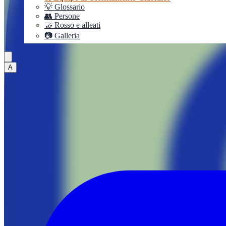
💡 Glossario
👥 Persone
🤝 Rosso e alleati
📷 Galleria
A