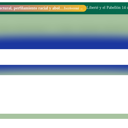
Liberté y el Pabellón 14
Racismo estructural, perfilamiento racial y abolicionismo carcelario.
Iscrivermi →
nterno dell'Unità Penale N° 15 di Batán. Trasformiamo realtà attraverso