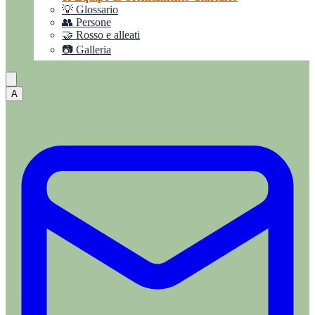
💡 Glossario
👥 Persone
🤝 Rosso e alleati
📷 Galleria
A