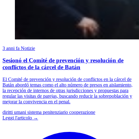
3 anni fa
Notizie
Sesionó el Comité de prevención y resolución de
conflictos de la cárcel de Batán
El Comité de prevención y resolución de conflictos en la cárcel de
Batán abordó temas como el alto número de presos en aislamiento,
la recepción de internos de otras jurisdicciones y propuestas para
regular las visitas de parejas, buscando reducir la sobrepoblación y
mejorar la convivencia en el penal.
diritti umani
sistema penitenziario
cooperazione
Leggi l'articolo →