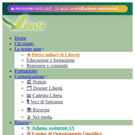
Racismo estructural, perfilamiento racial y abolicionismo carcelario.
📅 PROSSIMO ENCLAVE · 21 AGO 14:00H
Home
Chi siamo
Le nostre aree
★ Pietre miliari di Liberté
Educazione e formazione
Benessere e comunità
Formazione
Comunicazione
📰 Notizie
🗂️ Dossier Libertà
📖 Cattedra Libera
🎙️ Voci di Speranza
📚 Ricerche
📡 Nei media
Risorse
✨ Juliana, assistente IA
⚖️ Equipe di Orientamento Giuridico