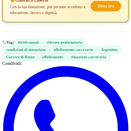
Unisciti a Liberté
Dona ora
Con la tua donazione, più persone accedono a
educazione, lavoro e dignità.
Tag:
diritti umani
riforma penitenziaria
condizioni di detenzione
affollamento carcerario
Argentina
Carcere di Batán
affollamento
situazione carceraria
Condividi: