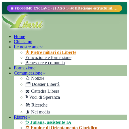
Racismo estructural, perfilamiento racial y abolicionismo carcelario.
📅 PROSSIMO ENCLAVE · 21 AGO 14:00H
Home
Chi siamo
Le nostre aree
★ Pietre miliari di Liberté
Educazione e formazione
Benessere e comunità
Formazione
Comunicazione
📰 Notizie
🗂️ Dossier Libertà
📖 Cattedra Libera
🎙️ Voci di Speranza
📚 Ricerche
📡 Nei media
Risorse
✨ Juliana, assistente IA
⚖️ Equipe di Orientamento Giuridico