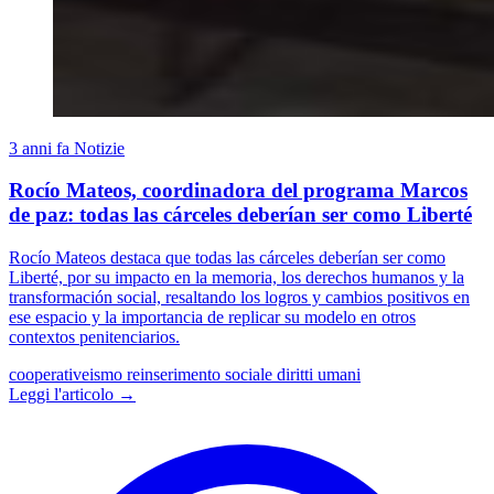
3 anni fa
Notizie
Rocío Mateos, coordinadora del programa Marcos
de paz: todas las cárceles deberían ser como Liberté
Rocío Mateos destaca que todas las cárceles deberían ser como
Liberté, por su impacto en la memoria, los derechos humanos y la
transformación social, resaltando los logros y cambios positivos en
ese espacio y la importancia de replicar su modelo en otros
contextos penitenciarios.
cooperativeismo
reinserimento sociale
diritti umani
Leggi l'articolo →