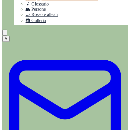
💡 Glossario
👥 Persone
🤝 Rosso e alleati
📷 Galleria
A