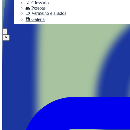
💡 Glossário
👥 Pessoas
🤝 Vermelho e aliados
📷 Galeria
A