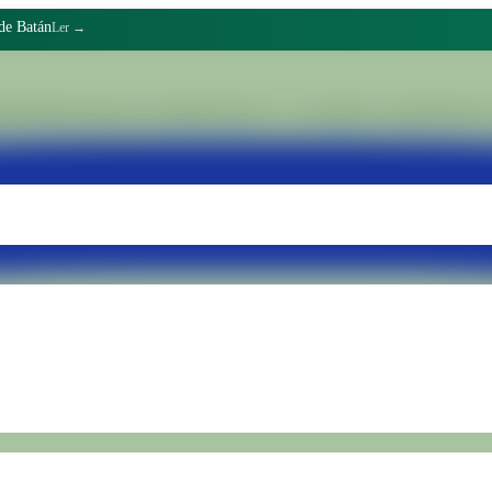
de Batán
Ler →
stionário dentro da Unidade Penal N.° 15 de Batán. Transformamos re