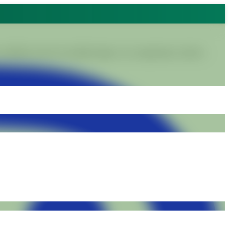
alidades através do trabalho digno e do compromisso coletivo.