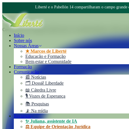
Liberté e o Pabellón 14 compartilharam o campo grande 
Liberté
Cooperativa de Trabajo Liberté Ltda. Um empreendimento 100% autoge
Início
Sobre nós
Nossas Áreas
★ Marcos de Liberté
Educação e Formação
Bem-estar e Comunidade
Formação
Comunicação
📰 Notícias
🗂️ Dossiê Liberdade
📖 Cátedra Livre
🎙️ Vozes de Esperança
📚 Pesquisas
📡 Na mídia
Recursos
✨ Juliana, assistente de IA
⚖️ Equipe de Orientação Jurídica