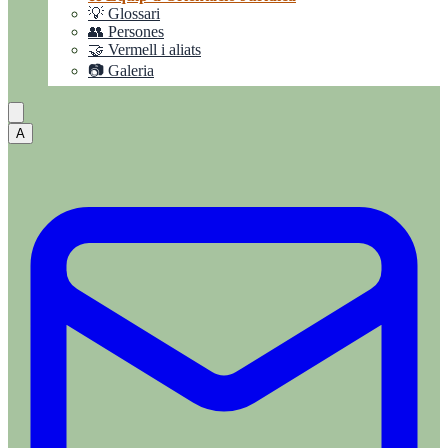
💡 Glossari
👥 Persones
🤝 Vermell i aliats
📷 Galeria
A