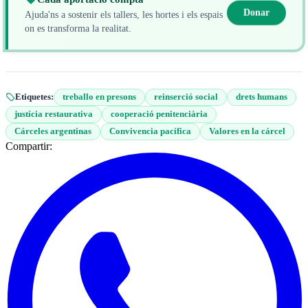
Donar
Ajuda'ns a sostenir els tallers, les hortes i els espais
on es transforma la realitat.
Etiquetes:
treballo en presons
reinserció social
drets humans
justícia restaurativa
cooperació penitenciària
Cárceles argentinas
Convivencia pacífica
Valores en la cárcel
Compartir: