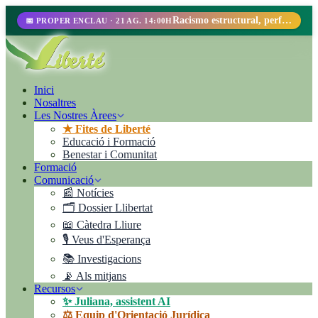
Racismo estructural, perfilamiento racial y abolicionismo carcelario.
📅 PROPER ENCLAU · 21 AG. 14:00H
Inici
Nosaltres
Les Nostres Àrees
★ Fites de Liberté
Educació i Formació
Benestar i Comunitat
Formació
Comunicació
📰 Notícies
🗂️ Dossier Llibertat
📖 Càtedra Lliure
🎙️ Veus d'Esperança
📚 Investigacions
📡 Als mitjans
Recursos
✨ Juliana, assistent AI
⚖️ Equip d'Orientació Jurídica