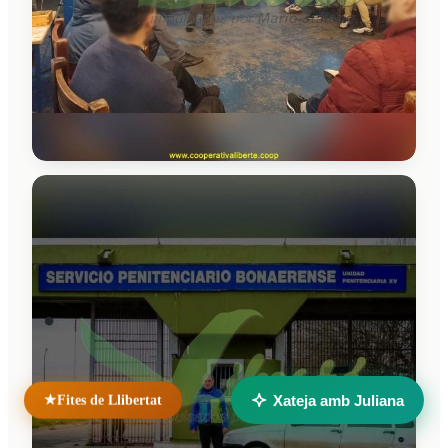
Navegació
Inici
Notícies
Contacte
Unidad Penal N.° 15 — Batán
Mar del Plata, Buenos Aires
Argentina
Llocs germans
Taller Solidario Liberté
Universidad Liberté
Xateja amb Juliana
Fites de Llibertat
★
© 2026 Cooperativa de Trabajo Liberté Ltda. Tots els drets
reservats.
Desenvolupat per
verumax.com