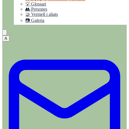
💡 Glossari
👥 Persones
🤝 Vermell i aliats
📷 Galeria
A