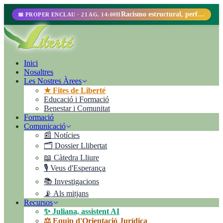
Racismo estructural, perfilamiento racial y abolicionismo carcelario.
📅 PROPER ENCLAU · 21 AG. 14:00H
Inici
Nosaltres
Les Nostres Àrees
★ Fites de Liberté
Educació i Formació
Benestar i Comunitat
Formació
Comunicació
📰 Notícies
🗂️ Dossier Llibertat
📖 Càtedra Lliure
🎙️ Veus d'Esperança
📚 Investigacions
📡 Als mitjans
Recursos
✨ Juliana, assistent AI
⚖️ Equip d'Orientació Jurídica