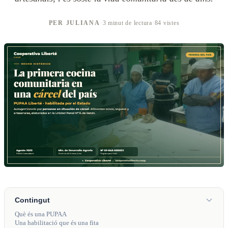
PER JULIANA
·
3 minut de lectura
·
84 vistes
Contingut
Què és una PUPAA
Una habilitació que és una fita