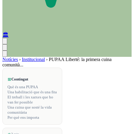
🏛️
Notícies
›
Institucional
›
PUPAA Liberté: la primera cuina
comunità...
Contingut
Què és una PUPAA
Una habilitació que és una fita
El treball i les xarxes que ho
van fer possible
Una cuina que sosté la vida
comunitària
Per què ens importa