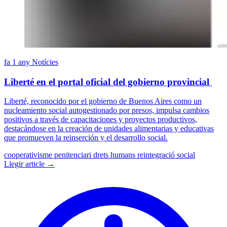
fa 1 any
Notícies
Liberté en el portal oficial del gobierno provincial
Liberté, reconocido por el gobierno de Buenos Aires como un
nucleamiento social autogestionado por presos, impulsa cambios
positivos a través de capacitaciones y proyectos productivos,
destacándose en la creación de unidades alimentarias y educativas
que promueven la reinserción y el desarrollo social.
cooperativisme penitenciari
drets humans
reintegració social
Llegir article →