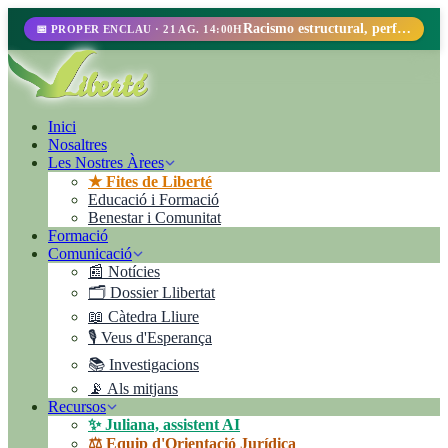
Racismo estructural, perfilamiento racial y abolicionismo carcelario.
📅 PROPER ENCLAU · 21 AG. 14:00H
Inici
Nosaltres
Les Nostres Àrees
★ Fites de Liberté
Educació i Formació
Benestar i Comunitat
Formació
Comunicació
📰 Notícies
🗂️ Dossier Llibertat
📖 Càtedra Lliure
🎙️ Veus d'Esperança
📚 Investigacions
📡 Als mitjans
Recursos
✨ Juliana, assistent AI
⚖️ Equip d'Orientació Jurídica