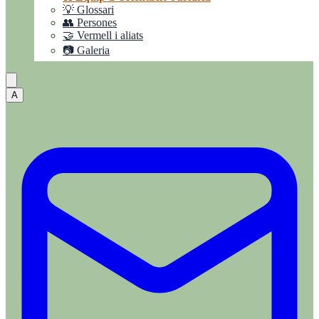
💡 Glossari
👥 Persones
🤝 Vermell i aliats
📷 Galeria
A