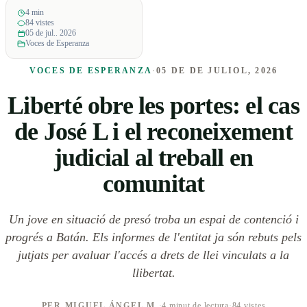
4 min
84 vistes
05 de jul.. 2026
Voces de Esperanza
VOCES DE ESPERANZA
·
05 DE DE JULIOL, 2026
Liberté obre les portes: el cas
de José L i el reconeixement
judicial al treball en
comunitat
Un jove en situació de presó troba un espai de contenció i
progrés a Batán. Els informes de l'entitat ja són rebuts pels
jutjats per avaluar l'accés a drets de llei vinculats a la
llibertat.
PER MIGUEL ÁNGEL M.
·
4 minut de lectura
·
84 vistes