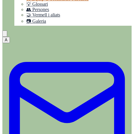
💡 Glossari
👥 Persones
🤝 Vermell i aliats
📷 Galeria
A