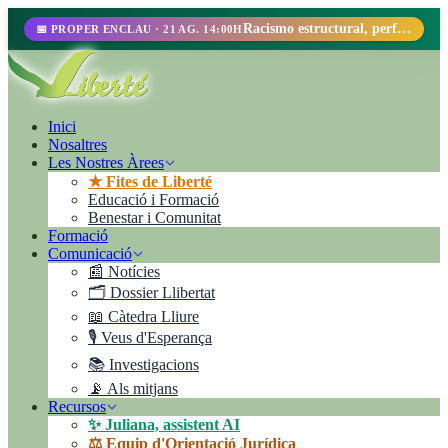
Racismo estructural, perfilamiento racial y abolicionismo carcelario.
📅 PROPER ENCLAU · 21 AG. 14:00H
Inici
Nosaltres
Les Nostres Àrees
★ Fites de Liberté
Educació i Formació
Benestar i Comunitat
Formació
Comunicació
📰 Notícies
🗂️ Dossier Llibertat
📖 Càtedra Lliure
🎙️ Veus d'Esperança
📚 Investigacions
📡 Als mitjans
Recursos
✨ Juliana, assistent AI
⚖️ Equip d'Orientació Jurídica