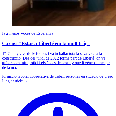
fa 2 mesos
Voces de Esperanza
Carlos: "Estar a Liberté em fa molt feliç"
Té 74 anys, ve de Misiones i va treballar tota la seva vida a la
construcció. Des del juliol de 2022 forma part de Liberté, on va
trobar comunitat, ofici i els ànecs de l'estany que li vénen a menjar
de la mà.
formació laboral
cooperativa de treball
persones en situació de presó
Llegir article →