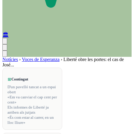
🏛️
Notícies
›
Voces de Esperanza
›
Liberté obre les portes: el cas de
José...
Contingut
D'un pavelló tancat a un espai
obert
«Em va canviar el cap cent per
cent»
Els informes de Liberté ja
arriben als jutjats
«És com estar al carrer, en un
lloc lliure»