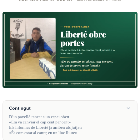
Contingut
D'un pavelló tancat a un espai obert
«Em va canviar el cap cent per cent»
Els informes de Liberté ja arriben als jutjats
«És com estar al carrer, en un lloc lliure»