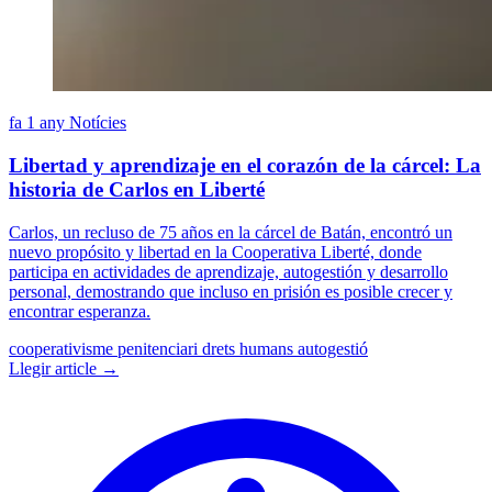
fa 1 any
Notícies
Libertad y aprendizaje en el corazón de la cárcel: La
historia de Carlos en Liberté
Carlos, un recluso de 75 años en la cárcel de Batán, encontró un
nuevo propósito y libertad en la Cooperativa Liberté, donde
participa en actividades de aprendizaje, autogestión y desarrollo
personal, demostrando que incluso en prisión es posible crecer y
encontrar esperanza.
cooperativisme penitenciari
drets humans
autogestió
Llegir article →