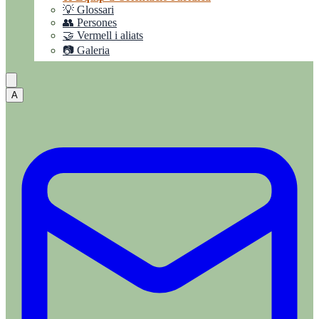
💡 Glossari
👥 Persones
🤝 Vermell i aliats
📷 Galeria
A