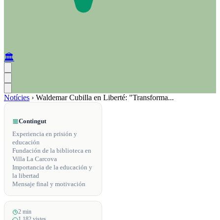
🏛️
Notícies
›
Waldemar Cubilla en Liberté: "Transforma...
Contingut
Experiencia en prisión y
educación
Fundación de la biblioteca en
Villa La Carcova
Importancia de la educación y
la libertad
Mensaje final y motivación
2 min
1,182 vistes