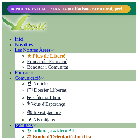
Racismo estructural, perfilamiento racial y abolicionismo carcelario.
📅 PROPER ENCLAU · 21 AG. 14:00H
Inici
Nosaltres
Les Nostres Àrees
★ Fites de Liberté
Educació i Formació
Benestar i Comunitat
Formació
Comunicació
📰 Notícies
🗂️ Dossier Llibertat
📖 Càtedra Lliure
🎙️ Veus d'Esperança
📚 Investigacions
📡 Als mitjans
Recursos
✨ Juliana, assistent AI
⚖️ Equip d'Orientació Jurídica