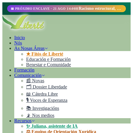
Racismo estructural, perfilamiento racial y abolicionismo carcelario.
📅 PRÓXIMO ENCLAVE · 21 AGO 14:00H
Inicio
Nós
As Nosas Áreas
★ Fitós de Liberté
Educación e Formación
Benestar e Comunidade
Formación
Comunicación
📰 Novas
🗂️ Dossier Liberdade
📖 Cátedra Libre
🎙️ Voces de Esperanza
📚 Investigacións
📡 Nos medios
Recursos
✨ Juliana, asistente de IA
⚖️ Equipo de Orientación Xurídica