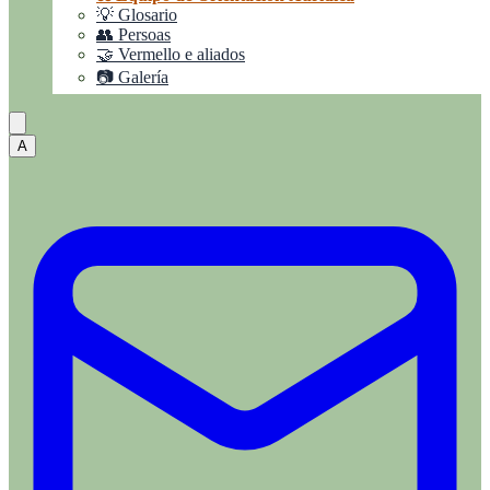
💡 Glosario
👥 Persoas
🤝 Vermello e aliados
📷 Galería
A