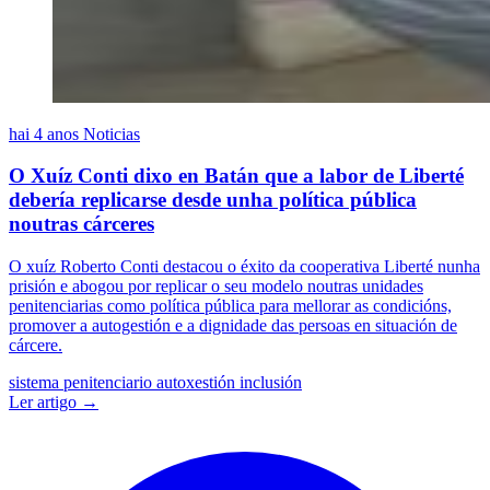
hai 4 anos
Noticias
O Xuíz Conti dixo en Batán que a labor de Liberté
debería replicarse desde unha política pública
noutras cárceres
O xuíz Roberto Conti destacou o éxito da cooperativa Liberté nunha
prisión e abogou por replicar o seu modelo noutras unidades
penitenciarias como política pública para mellorar as condicións,
promover a autogestión e a dignidade das persoas en situación de
cárcere.
sistema penitenciario
autoxestión
inclusión
Ler artigo →