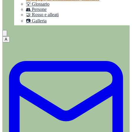
💡 Glossario
👥 Persone
🤝 Rosso e alleati
📷 Galleria
A