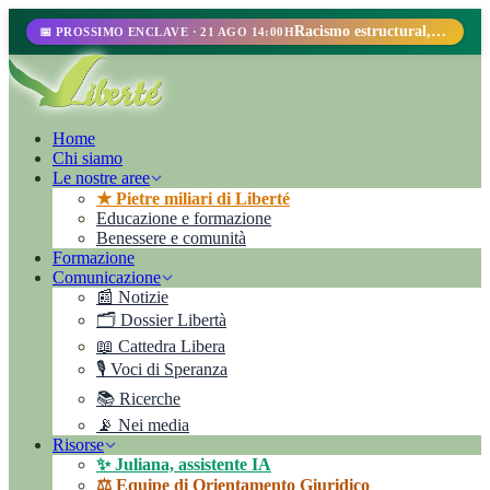
Racismo estructural, perfilamiento racial y abolicionismo carcelario.
📅 PROSSIMO ENCLAVE · 21 AGO 14:00H
Home
Chi siamo
Le nostre aree
★ Pietre miliari di Liberté
Educazione e formazione
Benessere e comunità
Formazione
Comunicazione
📰 Notizie
🗂️ Dossier Libertà
📖 Cattedra Libera
🎙️ Voci di Speranza
📚 Ricerche
📡 Nei media
Risorse
✨ Juliana, assistente IA
⚖️ Equipe di Orientamento Giuridico