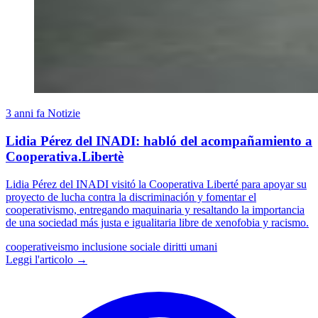
3 anni fa
Notizie
Lidia Pérez del INADI: habló del acompañamiento a
Cooperativa.Libertè
Lidia Pérez del INADI visitó la Cooperativa Liberté para apoyar su
proyecto de lucha contra la discriminación y fomentar el
cooperativismo, entregando maquinaria y resaltando la importancia
de una sociedad más justa e igualitaria libre de xenofobia y racismo.
cooperativeismo
inclusione sociale
diritti umani
Leggi l'articolo →