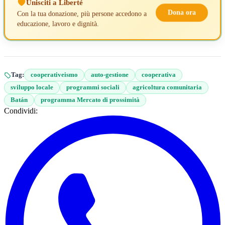
Unisciti a Liberté
Dona ora
Con la tua donazione, più persone accedono a
educazione, lavoro e dignità.
Tag:
cooperativeismo
auto-gestione
cooperativa
sviluppo locale
programmi sociali
agricoltura comunitaria
Batán
programma Mercato di prossimità
Condividi: