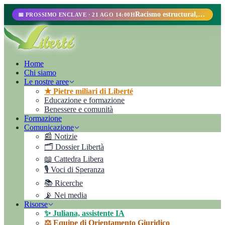
Racismo estructural, perfilamiento racial y abolicionismo carcelario.
📅 PROSSIMO ENCLAVE · 21 AGO 14:00H
Home
Chi siamo
Le nostre aree
★ Pietre miliari di Liberté
Educazione e formazione
Benessere e comunità
Formazione
Comunicazione
📰 Notizie
🗂️ Dossier Libertà
📖 Cattedra Libera
🎙️ Voci di Speranza
📚 Ricerche
📡 Nei media
Risorse
✨ Juliana, assistente IA
⚖️ Equipe di Orientamento Giuridico