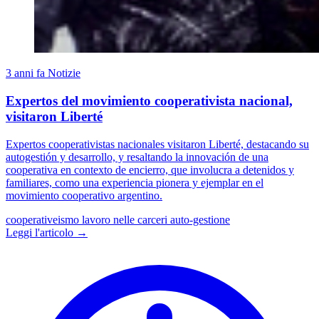
3 anni fa
Notizie
Expertos del movimiento cooperativista nacional,
visitaron Liberté
Expertos cooperativistas nacionales visitaron Liberté, destacando su
autogestión y desarrollo, y resaltando la innovación de una
cooperativa en contexto de encierro, que involucra a detenidos y
familiares, como una experiencia pionera y ejemplar en el
movimiento cooperativo argentino.
cooperativeismo
lavoro nelle carceri
auto-gestione
Leggi l'articolo →