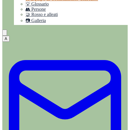
💡 Glossario
👥 Persone
🤝 Rosso e alleati
📷 Galleria
A