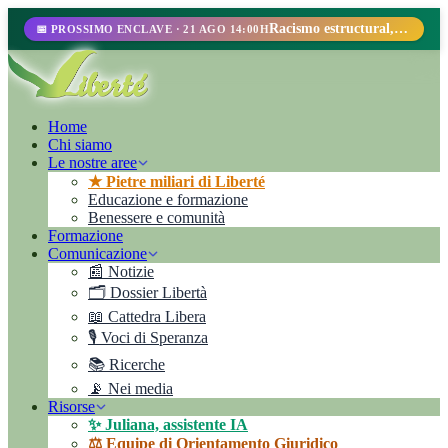
Racismo estructural, perfilamiento racial y abolicionismo carcelario.
📅 PROSSIMO ENCLAVE · 21 AGO 14:00H
Home
Chi siamo
Le nostre aree
★ Pietre miliari di Liberté
Educazione e formazione
Benessere e comunità
Formazione
Comunicazione
📰 Notizie
🗂️ Dossier Libertà
📖 Cattedra Libera
🎙️ Voci di Speranza
📚 Ricerche
📡 Nei media
Risorse
✨ Juliana, assistente IA
⚖️ Equipe di Orientamento Giuridico