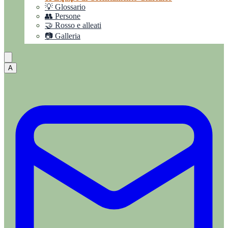
💡 Glossario
👥 Persone
🤝 Rosso e alleati
📷 Galleria
A