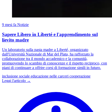
9 mesi fa
Notizie
Sapere Libero in Liberté e l'apprendimento sul
lievito madre
Un laboratorio sulla pasta madre a Liberté, organizzato
dall'Università Nazionale di Mar del Plata, ha rafforzato la
collaborazione tra il mondo accademico e la comunità,
promuovendo lo scambio di conoscenze e il rispetto reciproco, con
piani di continuare a offrire corsi di formazione simili in futuro.
inclusione sociale
educazione nelle carceri
cooperazione
Leggi l'articolo →