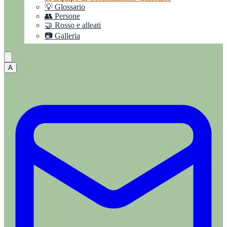
💡 Glossario
👥 Persone
🤝 Rosso e alleati
📷 Galleria
A