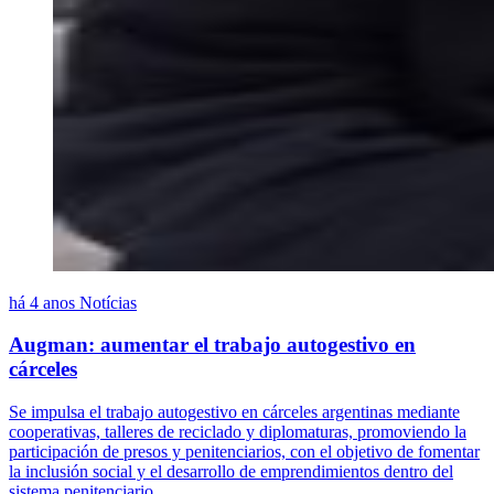
há 4 anos
Notícias
Augman: aumentar el trabajo autogestivo en
cárceles
Se impulsa el trabajo autogestivo en cárceles argentinas mediante
cooperativas, talleres de reciclado y diplomaturas, promoviendo la
participación de presos y penitenciarios, con el objetivo de fomentar
la inclusión social y el desarrollo de emprendimientos dentro del
sistema penitenciario.