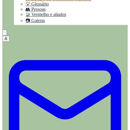
💡 Glossário
👥 Pessoas
🤝 Vermelho e aliados
📷 Galeria
A