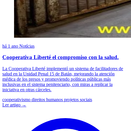
há 1 ano
Notícias
Cooperativa Liberté el compromiso con la salud.
La Cooperativa Liberté implementó un sistema de facilitadores de
salud en la Unidad Penal 15 de Batán, mejorando la atención
médica de los presos y promoviendo políticas públicas más
inclusivas en el sistema penitenciario, con miras a replicar la
iniciativa en otras cárceles.
cooperativismo
direitos humanos
projetos sociais
Ler artigo →