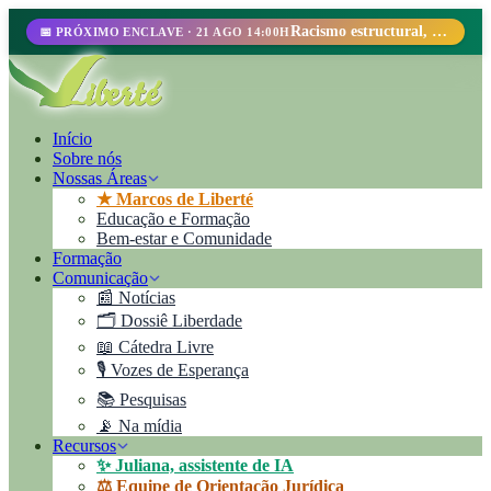
Racismo estructural, perfilamiento racial y abolicionismo carcelario.
📅 PRÓXIMO ENCLAVE · 21 AGO 14:00H
Início
Sobre nós
Nossas Áreas
★ Marcos de Liberté
Educação e Formação
Bem-estar e Comunidade
Formação
Comunicação
📰 Notícias
🗂️ Dossiê Liberdade
📖 Cátedra Livre
🎙️ Vozes de Esperança
📚 Pesquisas
📡 Na mídia
Recursos
✨ Juliana, assistente de IA
⚖️ Equipe de Orientação Jurídica