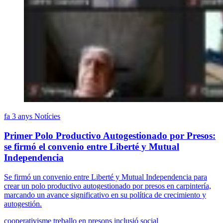
fa 3 anys
Notícies
Primer Polo Productivo Autogestionado por Presos:
se firmó el convenio entre Liberté y Mutual
Independencia
Se firmó un convenio entre Liberté y Mutual Independencia para
crear un polo productivo autogestionado por presos en carpintería,
marcando un avance significativo en su política de crecimiento y
autogestión.
cooperativisme
treballo en presons
inclusió social