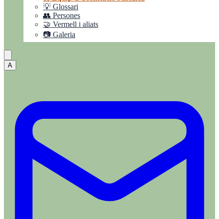
💡 Glossari
👥 Persones
🤝 Vermell i aliats
📷 Galeria
A