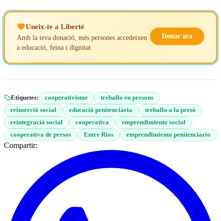
Uneix-te a Liberté
Donar ara
Amb la teva donació, més persones accedeixen
a educació, feina i dignitat.
Etiquetes:
cooperativisme
treballo en presons
reinserció social
educació penitenciària
treballo a la presó
reintegració social
cooperativa
emprendimiento social
cooperativa de presos
Entre Ríos
emprendimiento penitenciario
Compartir: