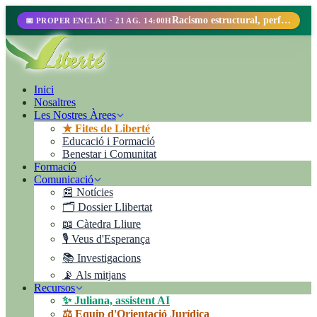
Racismo estructural, perfilamiento racial y abolicionismo carcelario.
📅 PROPER ENCLAU · 21 AG. 14:00H
Inici
Nosaltres
Les Nostres Àrees
★ Fites de Liberté
Educació i Formació
Benestar i Comunitat
Formació
Comunicació
📰 Notícies
🗂️ Dossier Llibertat
📖 Càtedra Lliure
🎙️ Veus d'Esperança
📚 Investigacions
📡 Als mitjans
Recursos
✨ Juliana, assistent AI
⚖️ Equip d'Orientació Jurídica