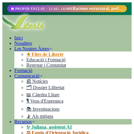
Racismo estructural, perfilamiento racial y abolicionismo carcelario.
📅 PROPER ENCLAU · 21 AG. 14:00H
Inici
Nosaltres
Les Nostres Àrees
★ Fites de Liberté
Educació i Formació
Benestar i Comunitat
Formació
Comunicació
📰 Notícies
🗂️ Dossier Llibertat
📖 Càtedra Lliure
🎙️ Veus d'Esperança
📚 Investigacions
📡 Als mitjans
Recursos
✨ Juliana, assistent AI
⚖️ Equip d'Orientació Jurídica