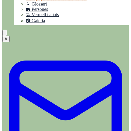
💡 Glossari
👥 Persones
🤝 Vermell i aliats
📷 Galeria
A