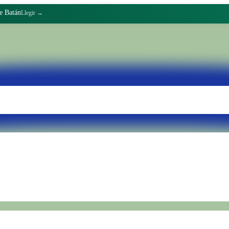
de Batán
Llegir →