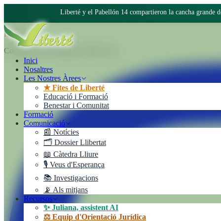
Liberté y el Pabellón 14 compartieron la cancha grande 
Liberté
Cooperativa de Trabajo Liberté Ltda.
Inici
Nosaltres
Les Nostres Àrees
★ Fites de Liberté
Educació i Formació
Benestar i Comunitat
Formació
Comunicació
📰 Notícies
🗂️ Dossier Llibertat
📖 Càtedra Lliure
🎙️ Veus d'Esperança
📚 Investigacions
📡 Als mitjans
Recursos
✨ Juliana, assistent AI
⚖️ Equip d'Orientació Jurídica