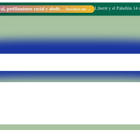
Liberté y el Pabellón 14
Racismo estructural, perfilamiento racial y abolicionismo carcelario.
Inscriure-me →