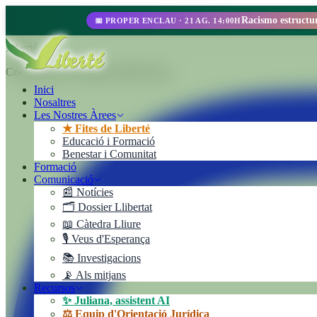
📅 PROPER ENCLAU · 21 AG. 14:00H
Liberté
Cooperativa de Trabajo Liberté Ltda.
Inici
Nosaltres
Les Nostres Àrees
★ Fites de Liberté
Educació i Formació
Benestar i Comunitat
Formació
Comunicació
📰 Notícies
🗂️ Dossier Llibertat
📖 Càtedra Lliure
🎙️ Veus d'Esperança
📚 Investigacions
📡 Als mitjans
Recursos
✨ Juliana, assistent AI
⚖️ Equip d'Orientació Jurídica