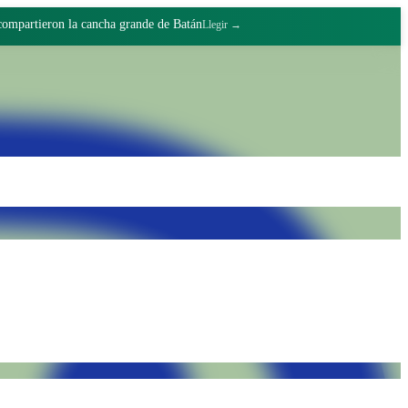
 compartieron la cancha grande de Batán
Llegir →