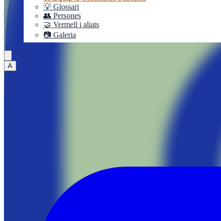
💡 Glossari
👥 Persones
🤝 Vermell i aliats
📷 Galeria
A