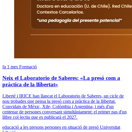
fa 1 mes
Formació
Neix el Laboratorio de Saberes: «La presó com a
pràctica de la llibertat»
Liberté i IRICE han llançat el Laboratorio de Saberes, un cicle de
nou trobades que pensa la presó com a pràctica de la llibertat.
Convidats de Mèxic, Xile, Colòmbia i Argentina, i més d'un
centenar de persones conversant simultàniament: el primer pas d'un
llibre col·lectiu que es publicarà el 2027.
educació a les presons
persones en situació de presó
Universitat