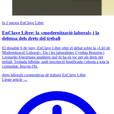
fa 2 mesos
EnClave Libre
EnClave Libre: la «modernització laboral» i la
defensa dels drets del treball
El dissabte 6 de juny, EnClave Libre obre el debat sobre la «Llei de
Modernització Laboral». Els i les laboralistes Cynthia Benzion i
Leonardo Elgorriaga analitzen què hi ha en joc per als drets del
treball. Trobada híbrida, amb inscripció bonificada i oberta a tota la
comunitat. Inscriu-t'hi.
drets laborals
cooperativas de trabajo
EnClave Libre
Llegir article →