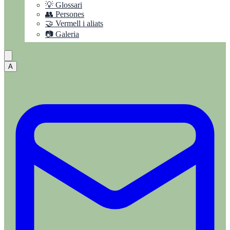
💡 Glossari
👥 Persones
🤝 Vermell i aliats
📷 Galeria
A