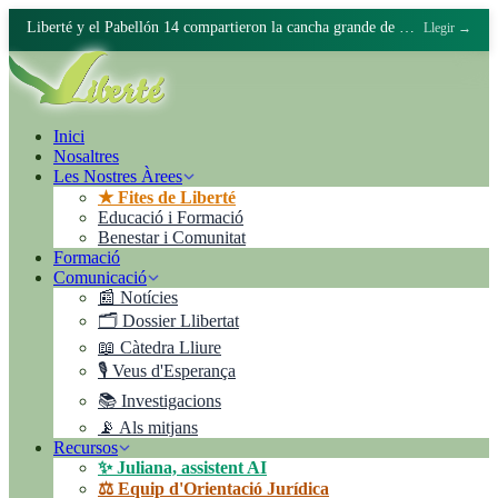
Liberté y el Pabellón 14 compartieron la cancha grande de Batán
Llegir →
Inici
Nosaltres
Les Nostres Àrees
★ Fites de Liberté
Educació i Formació
Benestar i Comunitat
Formació
Comunicació
📰 Notícies
🗂️ Dossier Llibertat
📖 Càtedra Lliure
🎙️ Veus d'Esperança
📚 Investigacions
📡 Als mitjans
Recursos
✨ Juliana, assistent AI
⚖️ Equip d'Orientació Jurídica