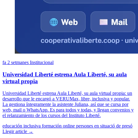
fa 2 setmanes
Institucional
Universidad Liberté estrena Aula Liberté, su aula
virtual propia
Universidad Liberté estrena Aula Liberté, su aula virtual propia: un
desarrollo que le encargó a VERUMax, libre, inclusiva y popular.
La gestiona íntegramente la asistente Juliana, así que se cursa por
web, mail o WhatsApp. Es para todos y todas, y llegan convenios y
el relanzamiento de los cursos del Instituto Liberté.
educación inclusiva
formación online
persones en situació de presó
Llegir article →