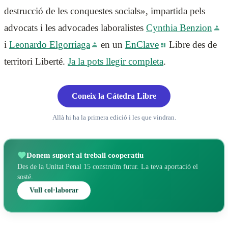
destrucció de les conquestes socials», impartida pels
advocats i les advocades laboralistes
Cynthia Benzion
i
Leonardo Elgorriaga
en un
EnClave
Libre des de
territori Liberté.
Ja la pots llegir completa
.
Coneix la Cátedra Libre
Allà hi ha la primera edició i les que vindran.
Donem suport al treball cooperatiu
Des de la Unitat Penal 15 construïm futur. La teva aportació el
sosté.
Vull col·laborar