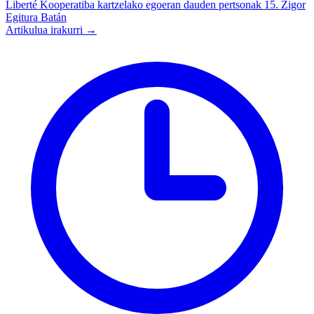
Liberté Kooperatiba
kartzelako egoeran dauden pertsonak
15. Zigor
Egitura Batán
Artikulua irakurri →