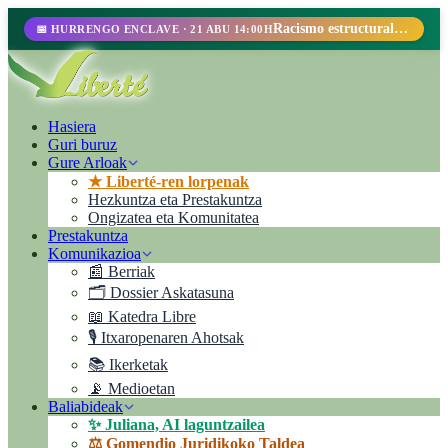
Racismo estructural, perfilamiento racial y abolicionismo carcelario.
📅 HURRENGO ENCLAVE · 21 ABU 14:00H
Hasiera
Guri buruz
Gure Arloak
★ Liberté-ren lorpenak
Hezkuntza eta Prestakuntza
Ongizatea eta Komunitatea
Prestakuntza
Komunikazioa
📰 Berriak
🗂️ Dossier Askatasuna
📖 Katedra Libre
🎙️ Itxaropenaren Ahotsak
📚 Ikerketak
📡 Medioetan
Baliabideak
✨ Juliana, AI laguntzailea
⚖️ Gomendio Juridikoko Taldea