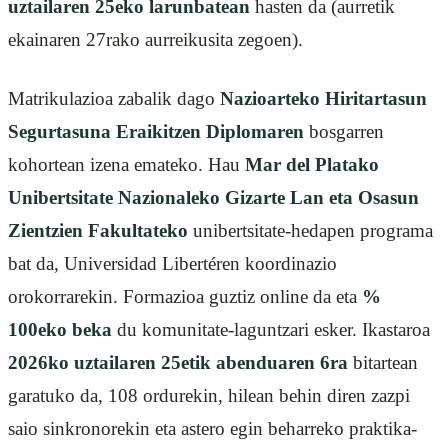
uztailaren 25eko larunbatean
hasten da (aurretik
ekainaren 27rako aurreikusita zegoen).
Matrikulazioa zabalik dago
Nazioarteko Hiritartasun
Segurtasuna Eraikitzen Diplomaren
bosgarren
kohortean izena emateko. Hau
Mar del Platako
Unibertsitate Nazionaleko Gizarte Lan eta Osasun
Zientzien Fakultateko
unibertsitate-hedapen programa
bat da, Universidad Libertéren koordinazio
orokorrarekin. Formazioa guztiz online da eta
%
100eko beka
du komunitate-laguntzari esker. Ikastaroa
2026ko uztailaren 25etik abenduaren 6ra
bitartean
garatuko da, 108 ordurekin, hilean behin diren zazpi
saio sinkronorekin eta astero egin beharreko praktika-