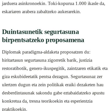
jarduera asinkronoekin. Toki-kopurua 1.000 ikasle da,
eskariaren arabera zabaltzeko aukerarekin.
Duintasunetik segurtasuna
birpentsatzeko proposamena
Diplomak paradigma-aldaketa proposatzen du:
hiritartasun segurtasuna zigorretik barik, justizia
restoratibotik, genero-ikuspegitik, zaintzaren etikatik eta
giza eskubideetatik pentsa dezagun. Segurtasunaz zer
ulertzen dugun eta zein politikak eraiki dezaketen hau
desberdintasunak sakondu gabe eztabaidatzeko apustu
konkretua da, tresna teorikoekin eta esperientzia
praktikoekin.