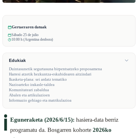
Gertaeraren datuak
Sábado 25 de julio
10:00 h (Argentina denbora)
Edukiak
Duintasunetik segurtasuna birpentsatzeko proposamena
Harresi atzetik hezkuntza-eskubidearen aitzindari
Ikasketa-plana: sei ardatz tematiko
Nazioarteko irakasle-taldea
Komunitateari zabaldua
Abalen eta artikulazioen
Informazio gehiago eta matrikulazioa
ℹ️
Eguneraketa (2026/6/15):
hasiera-data berriz
programatu da. Bosgarren kohorte
2026ko