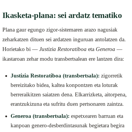
Ikasketa-plana: sei ardatz tematiko
Plana gaur egungo zigor-sistemaren arazo nagusiak
zeharkatzen dituen sei ardatzen inguruan antolatzen da.
Horietako bi —
Justizia Restoratiboa
eta
Generoa
—
ikastaroan zehar modu transbertsalean ere lantzen dira:
Justizia Restoratiboa (transbertsala):
zigorretik
bereizitako bidea, kaltea konpontzen eta loturak
berreraikitzen saiatzen dena. Elkarrizketa, aitorpena,
erantzukizuna eta sufritu duen pertsonaren zaintza.
Generoa (transbertsala):
espetxearen barruan eta
kanpoan genero-desberdintasunak begietara begira