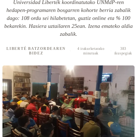
Universidad Liberték koordinatutako UNMdP-ren
hedapen-programaren bosgarren kohorte berria zabalik
dago: 108 ordu sei hilabetetan, guztiz online eta % 100
bekarekin. Hasiera uztailaren 25ean. Izena emateko aldia
zabalik.
LIBERTÉ BATZORDEAREN
4 irakurketarako
383
·
·
BIDEZ
minutuak
ikuspegiak