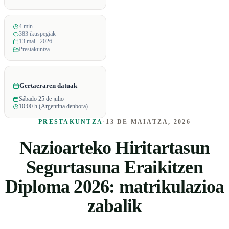
4 min
383 ikuspegiak
13 mai.. 2026
Prestakuntza
Gertaeraren datuak
Sábado 25 de julio
10:00 h (Argentina denbora)
PRESTAKUNTZA
·
13 DE MAIATZA, 2026
Nazioarteko Hiritartasun
Segurtasuna Eraikitzen
Diploma 2026: matrikulazioa
zabalik