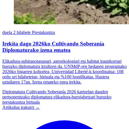
duela 2 hilabete
Prestakuntza
Irekita dago 2026ko Cultivando Soberanía
Diplomaturako izena ematea
Elikadura-subiranotasunari, agroekologiari eta habitat iraunkorrari
buruzko diplomatura itzultzen da. UNMdP-ren hedapen programako
2026ko bigarren kohortea, Universidad Liberté-k koordinatua: 108
ordu sei hilabetetan, birtuala eta %100 bonifikatua. Hasiera
uztailaren 17an. Izena emateko epea irekita.
Diplomatura Cultivando Soberanía 2026
kartzelan dauden
pertsonentzako diplomatura
elikadura-burujabetzari buruzko
prestakuntza birtuala
Artikulua irakurri →