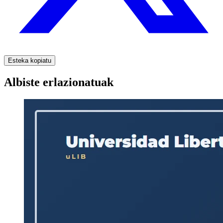
Esteka kopiatu
Albiste erlazionatuak