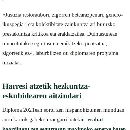
«Justizia restoratibori, zigorren betearazpenari, genero-
ikuspegiari eta kolektibitate-zainkuntza ari buruzko
prestakuntza kritikoa eta eraldatzailea. Duintasunean
oinarritutako segurtasuna eraikitzeko pentsatua,
zigorretik ez», laburbiltzen du diplomaren programa
ofizialak.
Harresi atzetik hezkuntza-
eskubidearen aitzindari
Diploma 2021ean sortu zen hispanohiztunen munduan
aurrekaririk gabeko ezaugarri batekin:
erabat
koordinatu zen segurtasun maximoko espetxe baten