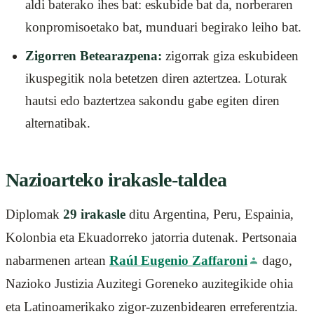
aldi baterako ihes bat: eskubide bat da, norberaren
konpromisoetako bat, munduari begirako leiho bat.
Zigorren Betearazpena:
zigorrak giza eskubideen
ikuspegitik nola betetzen diren aztertzea. Loturak
hautsi edo baztertzea sakondu gabe egiten diren
alternatibak.
Nazioarteko irakasle-taldea
Diplomak
29 irakasle
ditu Argentina, Peru, Espainia,
Kolonbia eta Ekuadorreko jatorria dutenak. Pertsonaia
nabarmenen artean
Raúl Eugenio Zaffaroni
dago,
Nazioko Justizia Auzitegi Goreneko auzitegikide ohia
eta Latinoamerikako zigor-zuzenbidearen erreferentzia.