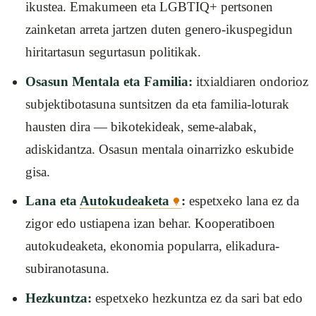
ikustea. Emakumeen eta LGBTIQ+ pertsonen
zainketan arreta jartzen duten genero-ikuspegidun
hiritartasun segurtasun politikak.
Osasun Mentala eta Familia:
itxialdiaren ondorioz
subjektibotasuna suntsitzen da eta familia-loturak
hausten dira — bikotekideak, seme-alabak,
adiskidantza. Osasun mentala oinarrizko eskubide
gisa.
Lana eta
Autokudeaketa
:
espetxeko lana ez da
zigor edo ustiapena izan behar. Kooperatiboen
autokudeaketa, ekonomia popularra, elikadura-
subiranotasuna.
Hezkuntza:
espetxeko hezkuntza ez da sari bat edo