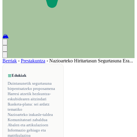
🏔️
Berriak
›
Prestakuntza
›
Nazioarteko Hiritartasun Segurtasuna Era...
Edukiak
Duintasunetik segurtasuna
birpentsatzeko proposamena
Harresi atzetik hezkuntza-
eskubidearen aitzindari
Ikasketa-plana: sei ardatz
tematiko
Nazioarteko irakasle-taldea
Komunitateari zabaldua
Abalen eta artikulazioen
Informazio gehiago eta
matrikulazioa