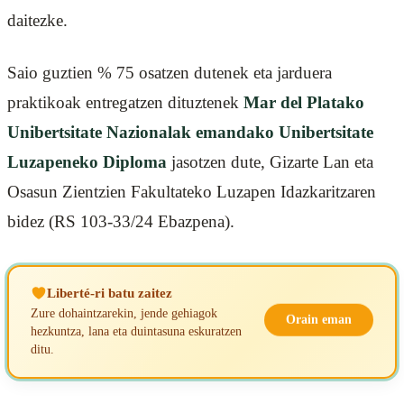
daitezke.
Saio guztien % 75 osatzen dutenek eta jarduera
praktikoak entregatzen dituztenek
Mar del Platako
Unibertsitate Nazionalak emandako Unibertsitate
Luzapeneko Diploma
jasotzen dute, Gizarte Lan eta
Osasun Zientzien Fakultateko Luzapen Idazkaritzaren
bidez (RS 103-33/24 Ebazpena).
Liberté-ri batu zaitez
Zure dohaintzarekin, jende gehiagok
Orain eman
hezkuntza, lana eta duintasuna eskuratzen
ditu.