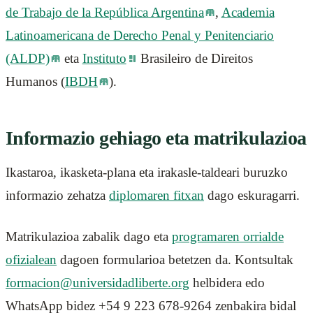
de Trabajo de la República Argentina
,
Academia
Latinoamericana de Derecho Penal y Penitenciario
(ALDP)
eta
Instituto
Brasileiro de Direitos
Humanos (
IBDH
).
Informazio gehiago eta matrikulazioa
Ikastaroa, ikasketa-plana eta irakasle-taldeari buruzko
informazio zehatza
diplomaren fitxan
dago eskuragarri.
Matrikulazioa zabalik dago eta
programaren orrialde
ofizialean
dagoen formularioa betetzen da. Kontsultak
formacion@universidadliberte.org
helbidera edo
WhatsApp bidez +54 9 223 678-9264 zenbakira bidal