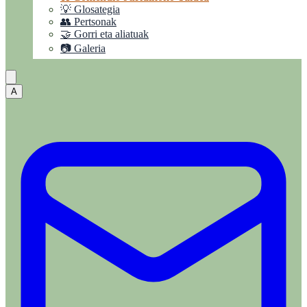
💡 Glosategia
👥 Pertsonak
🤝 Gorri eta aliatuak
📷 Galeria
A