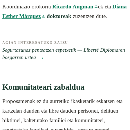
Koordinazio orokorra
Ricardo Augman
ek eta
Diana
Esther Márquez
doktoreak
zuzentzen dute.
AGIAN INTERESATUKO ZAIZU
Segurtasunaz pentsatzen espetxetik — Liberté Diplomaren
bosgarren urtea
→
Komunitateari zabaldua
Proposamenak ez du aurretiko ikasketarik eskatzen eta
kartzelan dauden eta libre dauden pertsonei, delituen
biktimei, kaltetutako familiei eta komunitateei,
espetxetako langileei, zuzenbide-, osasun mental-,