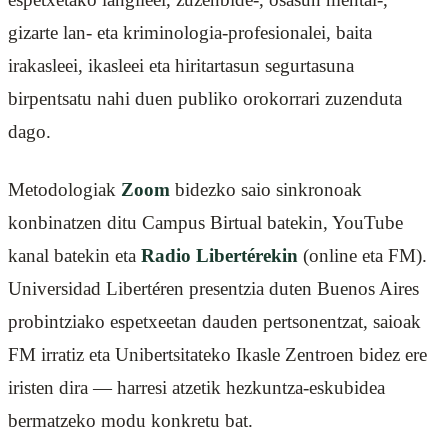
gizarte lan- eta kriminologia-profesionalei, baita
irakasleei, ikasleei eta hiritartasun segurtasuna
birpentsatu nahi duen publiko orokorrari zuzenduta
dago.
Metodologiak
Zoom
bidezko saio sinkronoak
konbinatzen ditu Campus Birtual batekin, YouTube
kanal batekin eta
Radio Libertérekin
(online eta FM).
Universidad Libertéren presentzia duten Buenos Aires
probintziako espetxeetan dauden pertsonentzat, saioak
FM irratiz eta Unibertsitateko Ikasle Zentroen bidez ere
iristen dira — harresi atzetik hezkuntza-eskubidea
bermatzeko modu konkretu bat.