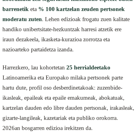
barrenetik
eta
% 100 kartzelan zeuden pertsonek
moderatu zuten
. Lehen edizioak frogatu zuen kalitate
handiko unibertsitate-hezkuntzak harresi atzetik ere
iraun dezakeela, ikasketa-kurazioa zorrotza eta
nazioarteko partaidetza izanda.
Harrezkero, lau kohortetan
25 herrialdeetako
Latinoamerika eta Europako milaka pertsonek parte
hartu dute, profil oso desberdinetakoak: zuzenbide-
ikasleak, epaileak eta epaile emakumeak, abokatuak,
kartzelan dauden edo libre dauden pertsonak, irakasleak,
gizarte-langileak, kazetariak eta publiko orokorra.
2026an bosgarren edizioa irekitzen da.