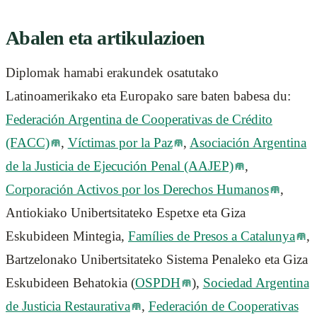
Abalen eta artikulazioen
Diplomak hamabi erakundek osatutako
Latinoamerikako eta Europako sare baten babesa du:
Federación Argentina de Cooperativas de Crédito
(FACC)
,
Víctimas por la Paz
,
Asociación Argentina
de la Justicia de Ejecución Penal (AAJEP)
,
Corporación Activos por los Derechos Humanos
,
Antiokiako Unibertsitateko Espetxe eta Giza
Eskubideen Mintegia,
Famílies de Presos a Catalunya
,
Bartzelonako Unibertsitateko Sistema Penaleko eta Giza
Eskubideen Behatokia (
OSPDH
),
Sociedad Argentina
de Justicia Restaurativa
,
Federación de Cooperativas