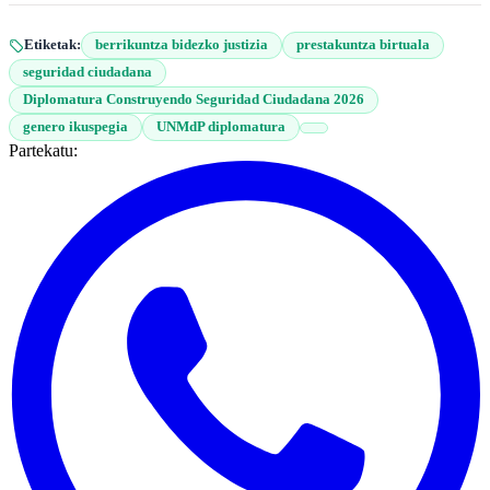
Etiketak:
berrikuntza bidezko justizia
prestakuntza birtuala
seguridad ciudadana
Diplomatura Construyendo Seguridad Ciudadana 2026
genero ikuspegia
UNMdP diplomatura
Partekatu: