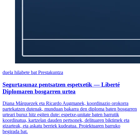
duela hilabete bat
Prestakuntza
Segurtasunaz pentsatzen espetxetik — Liberté
Diplomaren bosgarren urtea
Diana Márquezek eta Ricardo Augmanek, koordinazio orokorra
partekatzen dutenak, munduan bakarra den diploma baten bosgarren
urteari buruz hitz egiten dute: espetxe-unitate baten barrutik
koordinatua, kartzelan dauden pertsonek, delituaren biktimek eta
gizarteak, eta askatu berriek kudeatua. Proiektuaren barruko
begirada bat.