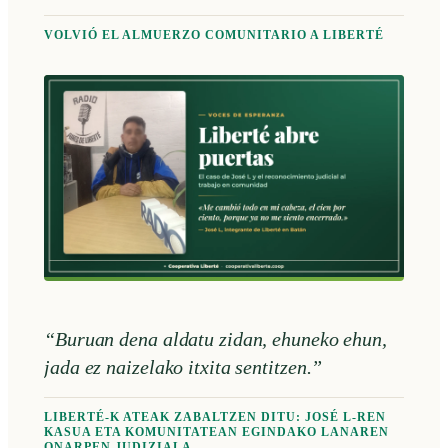
VOLVIÓ EL ALMUERZO COMUNITARIO A LIBERTÉ
“Buruan dena aldatu zidan, ehuneko ehun,
jada ez naizelako itxita sentitzen.”
LIBERTÉ-K ATEAK ZABALTZEN DITU: JOSÉ L-REN
KASUA ETA KOMUNITATEAN EGINDAKO LANAREN
ONARPEN JUDIZIALA