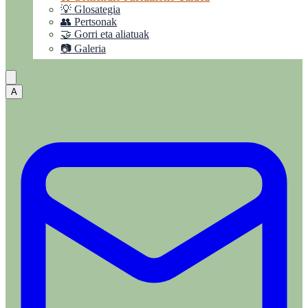
💡 Glosategia
👥 Pertsonak
🤝 Gorri eta aliatuak
📷 Galeria
A