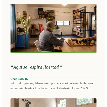
Bere esperientzia Liberté irratian partekatu zuen.
“Aquí se respira libertad.”
CARLOS B.
74 urteko gizona, Misionesen jaio eta eraikuntzako lanbidean
emandako bizitza luze baten jabe. Liberté-ko kidea 2022ko
uztailetik, mantentze-lanak egiten ditu bertan.