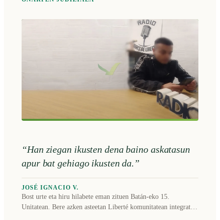
“Han ziegan ikusten dena baino askatasun
apur bat gehiago ikusten da.”
JOSÉ IGNACIO V.
Bost urte eta hiru hilabete eman zituen Batán-eko 15.
Unitatean. Bere azken asteetan Liberté komunitatean integratu
zen eta 2026ko maiatzean bere askatasuna berreskuratu zuen.