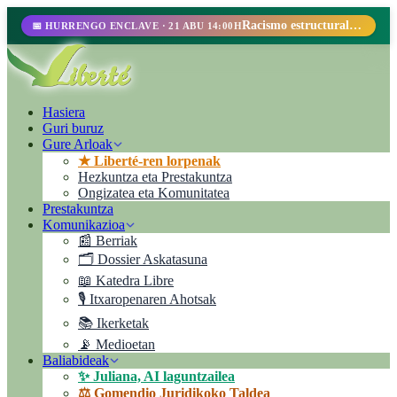
Racismo estructural, perfilamiento racial y abolicionismo carcelario.
📅 HURRENGO ENCLAVE · 21 ABU 14:00H
Hasiera
Guri buruz
Gure Arloak
★ Liberté-ren lorpenak
Hezkuntza eta Prestakuntza
Ongizatea eta Komunitatea
Prestakuntza
Komunikazioa
📰 Berriak
🗂️ Dossier Askatasuna
📖 Katedra Libre
🎙️ Itxaropenaren Ahotsak
📚 Ikerketak
📡 Medioetan
Baliabideak
✨ Juliana, AI laguntzailea
⚖️ Gomendio Juridikoko Taldea