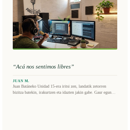
“Acá nos sentimos libres”
JUAN M.
Juan Batáneko Unidad 15-era iritsi zen, landatik zetorren
bizitza batekin, irakurtzen eta idazten jakin gabe. Gaur egun
Matera Gaucha* zuzentzen du, Cooperativa Libertéren irratiko
folklore saioa.