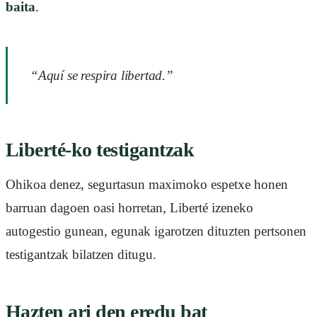
baita
.
“Aquí se respira libertad.”
Liberté-ko testigantzak
Ohikoa denez, segurtasun maximoko espetxe honen
barruan dagoen oasi horretan, Liberté izeneko
autogestio gunean, egunak igarotzen dituzten pertsonen
testigantzak bilatzen ditugu.
Hazten ari den eredu bat