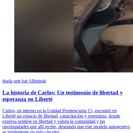
duela urte bat
Albisteak
La historia de Carlos: Un testimonio de libertad y
esperanza en Liberté
Carlos, un interno en la Unidad Penitenciaria 15, encontró en
Liberté un espacio de libertad, capacitación y esperanza, donde
expresa sentirse en libertad y valora la comunidad y las
oportunidades que allí recibe, deseando que este modelo autogestivo
se implemente en más cárceles.