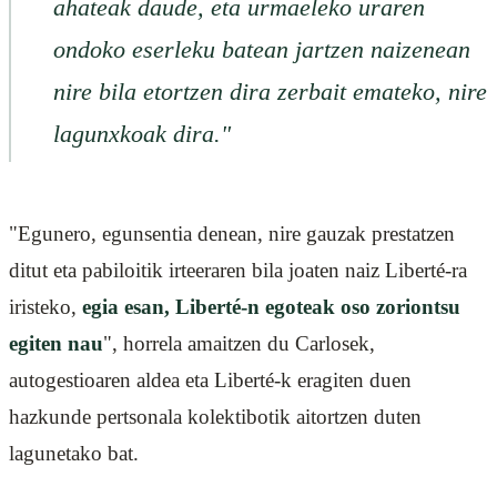
ahateak daude, eta urmaeleko uraren
ondoko eserleku batean jartzen naizenean
nire bila etortzen dira zerbait emateko, nire
lagunxkoak dira."
"Egunero, egunsentia denean, nire gauzak prestatzen
ditut eta pabiloitik irteeraren bila joaten naiz Liberté-ra
iristeko,
egia esan, Liberté-n egoteak oso zoriontsu
egiten nau
", horrela amaitzen du Carlosek,
autogestioaren aldea eta Liberté-k eragiten duen
hazkunde pertsonala kolektibotik aitortzen duten
lagunetako bat.