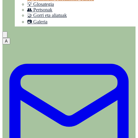
💡 Glosategia
👥 Pertsonak
🤝 Gorri eta aliatuak
📷 Galeria
A