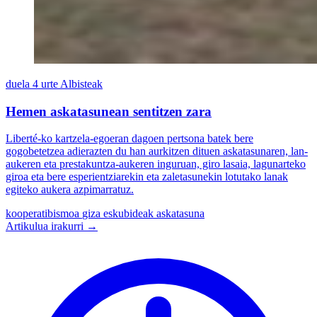
duela 4 urte
Albisteak
Hemen askatasunean sentitzen zara
Liberté-ko kartzela-egoeran dagoen pertsona batek bere
gogobetetzea adierazten du han aurkitzen dituen askatasunaren, lan-
aukeren eta prestakuntza-aukeren inguruan, giro lasaia, lagunarteko
giroa eta bere esperientziarekin eta zaletasunekin lotutako lanak
egiteko aukera azpimarratuz.
kooperatibismoa
giza eskubideak
askatasuna
Artikulua irakurri →