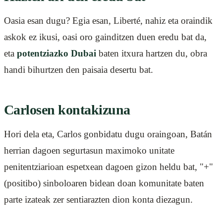
Oasia esan dugu? Egia esan, Liberté, nahiz eta oraindik
askok ez ikusi, oasi oro gainditzen duen eredu bat da,
eta
potentziazko Dubai
baten itxura hartzen du, obra
handi bihurtzen den paisaia desertu bat.
Carlosen kontakizuna
Hori dela eta, Carlos gonbidatu dugu oraingoan, Batán
herrian dagoen segurtasun maximoko unitate
penitentziarioan espetxean dagoen gizon heldu bat, "+"
(positibo) sinboloaren bidean doan komunitate baten
parte izateak zer sentiarazten dion konta diezagun.