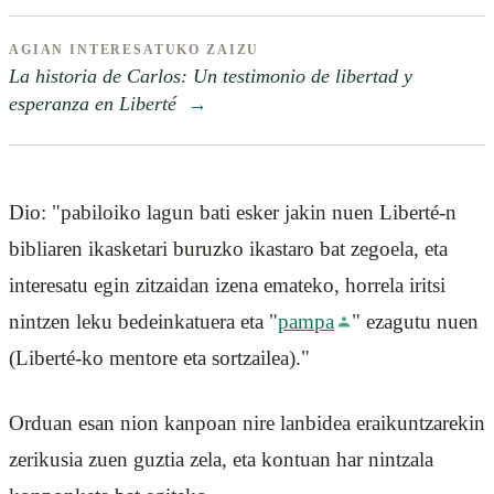
AGIAN INTERESATUKO ZAIZU
La historia de Carlos: Un testimonio de libertad y
esperanza en Liberté
→
Dio: "pabiloiko lagun bati esker jakin nuen Liberté-n
bibliaren ikasketari buruzko ikastaro bat zegoela, eta
interesatu egin zitzaidan izena emateko, horrela iritsi
nintzen leku bedeinkatuera eta "
pampa
" ezagutu nuen
(Liberté-ko mentore eta sortzailea)."
Orduan esan nion kanpoan nire lanbidea eraikuntzarekin
zerikusia zuen guztia zela, eta kontuan har nintzala