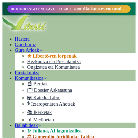
Racismo estructural, perfilamiento racial y abolicionismo carcelario.
📅 HURRENGO ENCLAVE · 21 ABU 14:00H
Hasiera
Guri buruz
Gure Arloak
★ Liberté-ren lorpenak
Hezkuntza eta Prestakuntza
Ongizatea eta Komunitatea
Prestakuntza
Komunikazioa
📰 Berriak
🗂️ Dossier Askatasuna
📖 Katedra Libre
🎙️ Itxaropenaren Ahotsak
📚 Ikerketak
📡 Medioetan
Baliabideak
✨ Juliana, AI laguntzailea
⚖️ Gomendio Juridikoko Taldea