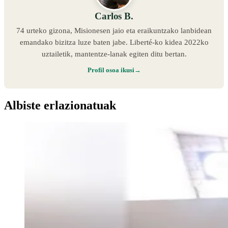
Carlos B.
74 urteko gizona, Misionesen jaio eta eraikuntzako lanbidean
emandako bizitza luze baten jabe. Liberté-ko kidea 2022ko
uztailetik, mantentze-lanak egiten ditu bertan.
Profil osoa ikusi
Albiste erlazionatuak