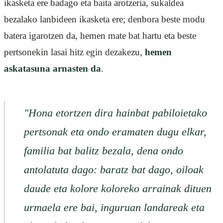
ikasketa ere badago eta baita arotzeria, sukaldea
bezalako lanbideen ikasketa ere; denbora beste modu
batera igarotzen da, hemen mate bat hartu eta beste
pertsonekin lasai hitz egin dezakezu,
hemen
askatasuna arnasten da
.
"Hona etortzen dira hainbat pabiloietako
pertsonak eta ondo eramaten dugu elkar,
familia bat balitz bezala, dena ondo
antolatuta dago: baratz bat dago, oiloak
daude eta kolore koloreko arrainak dituen
urmaela ere bai, inguruan landareak eta