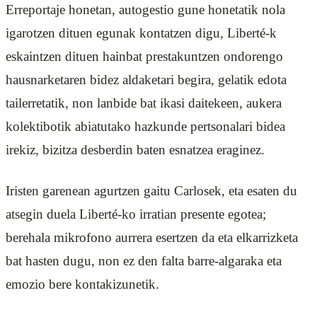
Erreportaje honetan, autogestio gune honetatik nola
igarotzen dituen egunak kontatzen digu, Liberté-k
eskaintzen dituen hainbat prestakuntzen ondorengo
hausnarketaren bidez aldaketari begira, gelatik edota
tailerretatik, non lanbide bat ikasi daitekeen, aukera
kolektibotik abiatutako hazkunde pertsonalari bidea
irekiz, bizitza desberdin baten esnatzea eraginez.
Iristen garenean agurtzen gaitu Carlosek, eta esaten du
atsegin duela Liberté-ko irratian presente egotea;
berehala mikrofono aurrera esertzen da eta elkarrizketa
bat hasten dugu, non ez den falta barre-algaraka eta
emozio bere kontakizunetik.