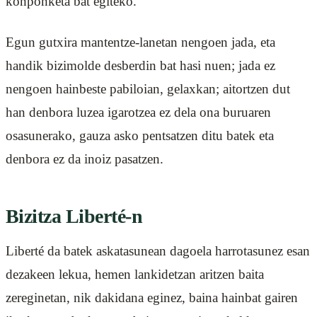
konponketa bat egiteko.
Egun gutxira mantentze-lanetan nengoen jada, eta
handik bizimolde desberdin bat hasi nuen; jada ez
nengoen hainbeste pabiloian, gelaxkan; aitortzen dut
han denbora luzea igarotzea ez dela ona buruaren
osasunerako, gauza asko pentsatzen ditu batek eta
denbora ez da inoiz pasatzen.
Bizitza Liberté-n
Liberté da batek askatasunean dagoela harrotasunez esan
dezakeen lekua, hemen lankidetzan aritzen baita
zereginetan, nik dakidana eginez, baina hainbat gairen