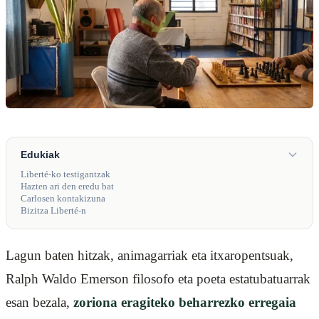
Edukiak
Liberté-ko testigantzak
Hazten ari den eredu bat
Carlosen kontakizuna
Bizitza Liberté-n
Lagun baten hitzak, animagarriak eta itxaropentsuak,
Ralph Waldo Emerson filosofo eta poeta estatubatuarrak
esan bezala,
zoriona eragiteko beharrezko erregaia