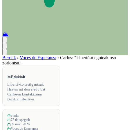
🏔️
Berriak
›
Voces de Esperanza
›
Carlos: "Liberté-n egoteak oso
zoriontsu...
Edukiak
Liberté-ko testigantzak
Hazten ari den eredu bat
Carlosen kontakizuna
Bizitza Liberté-n
3 min
75 ikuspegiak
09 mai.. 2026
Voces de Esperanza