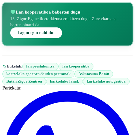
Lan kooperatiboa babesten dugu
15. Zigor Egunetik etorkizuna eraikitzen dugu. Zure ekarpena
horren oinarri da.
Lagun egin nahi dut
Etiketak:
lan prestakuntza
lan kooperatiba
kartzelako egoeran dauden pertsonak
Askatasuna Batán
Batán Zigor Zentroa
kartzelako lanak
kartzelako autogestioa
Partekatu: