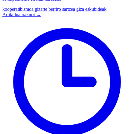
kooperatibismoa
gizarte berriro sartzea
giza eskubideak
Artikulua irakurri →