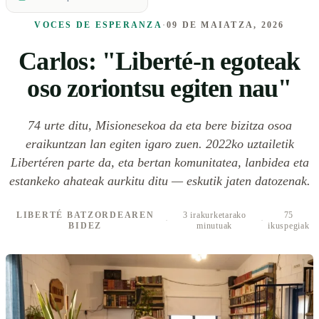
VOCES DE ESPERANZA
·
09 DE MAIATZA, 2026
Carlos: "Liberté-n egoteak
oso zoriontsu egiten nau"
74 urte ditu, Misionesekoa da eta bere bizitza osoa
eraikuntzan lan egiten igaro zuen. 2022ko uztailetik
Libertéren parte da, eta bertan komunitatea, lanbidea eta
estankeko ahateak aurkitu ditu — eskutik jaten datozenak.
LIBERTÉ BATZORDEAREN
3 irakurketarako
75
·
·
BIDEZ
minutuak
ikuspegiak