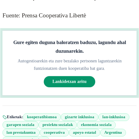
Fuente: Prensa Cooperativa Libertè
Gure egiten duguna baloratzen baduzu, lagundu ahal
duzunarekin.
Autogestioarekin eta zure bezalako pertsonen laguntzarekin
funtzionatzen duen kooperatiba bat gara.
Lankidetzan aritu
Etiketak:
kooperatibismoa
gizarte inklusioa
lan-inklusioa
garapen soziala
proiektu sozialak
ekonomia soziala
lan prestakuntza
cooperativa
apoyo estatal
Argentina