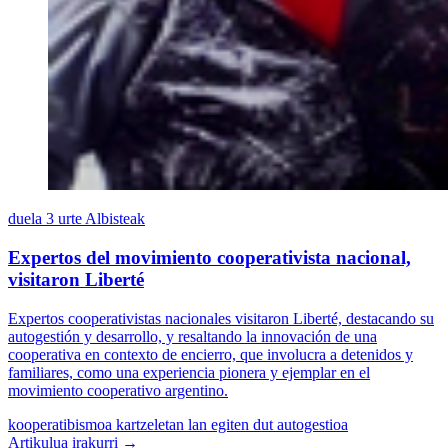
duela 3 urte
Albisteak
Expertos del movimiento cooperativista nacional,
visitaron Liberté
Expertos cooperativistas nacionales visitaron Liberté, destacando su
autogestión y desarrollo, y resaltando la innovación de una
cooperativa en contexto de encierro, que involucra a detenidos y
familiares, como una experiencia pionera y ejemplar en el
movimiento cooperativo argentino.
kooperatibismoa
kartzeletan lan egiten dut
autogestioa
Artikulua irakurri →