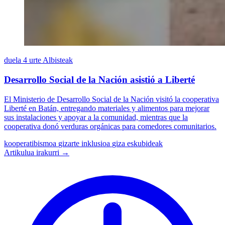
duela 4 urte
Albisteak
Desarrollo Social de la Nación asistió a Liberté
El Ministerio de Desarrollo Social de la Nación visitó la cooperativa
Liberté en Batán, entregando materiales y alimentos para mejorar
sus instalaciones y apoyar a la comunidad, mientras que la
cooperativa donó verduras orgánicas para comedores comunitarios.
kooperatibismoa
gizarte inklusioa
giza eskubideak
Artikulua irakurri →