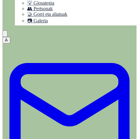
💡 Glosategia
👥 Pertsonak
🤝 Gorri eta aliatuak
📷 Galeria
A