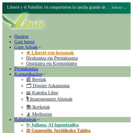
Liberté y el Pabellón 14 compartieron la cancha grande de Batán
Irakurri →
Hasiera
Guri buruz
Gure Arloak
★ Liberté-ren lorpenak
Hezkuntza eta Prestakuntza
Ongizatea eta Komunitatea
Prestakuntza
Komunikazioa
📰 Berriak
🗂️ Dossier Askatasuna
📖 Katedra Libre
🎙️ Itxaropenaren Ahotsak
📚 Ikerketak
📡 Medioetan
Baliabideak
✨ Juliana, AI laguntzailea
⚖️ Gomendio Juridikoko Taldea