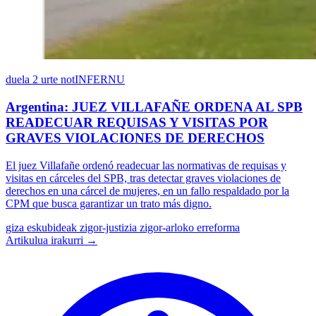
duela 2 urte
notINFERNU
Argentina: JUEZ VILLAFAÑE ORDENA AL SPB
READECUAR REQUISAS Y VISITAS POR
GRAVES VIOLACIONES DE DERECHOS
El juez Villafañe ordenó readecuar las normativas de requisas y
visitas en cárceles del SPB, tras detectar graves violaciones de
derechos en una cárcel de mujeres, en un fallo respaldado por la
CPM que busca garantizar un trato más digno.
giza eskubideak
zigor-justizia
zigor-arloko erreforma
Artikulua irakurri →