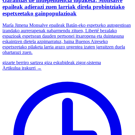
Garantías de Independencia topaketa: Monsalve
epaileak adierazi zuen larriak direla probintziako
espetxeetako gainpopulazioak
María Jimena Monsalve epaileak Batán-eko espetxeko autogestioan
izandako aurrerapenak nabarmendu zituen, Liberté bezalako
espazioak espetxean dauden pertsonei itxaropena eta duintasuna
eskaintzen dietela azpimarratuz, baina Buenos Aireseko
espetxeetako pilaketa larria arazo urgentea izaten jarraitzen duela
ohartarazi zuen.
gizarte berriro sartzea
giza eskubideak
zigor-sistema
Artikulua irakurri →