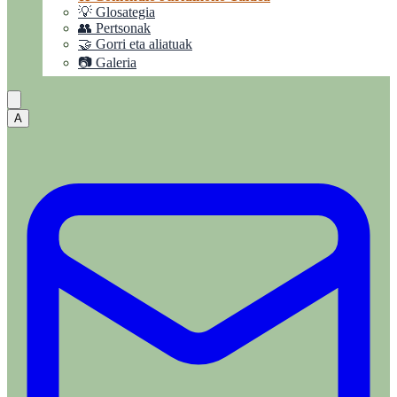
💡 Glosategia
👥 Pertsonak
🤝 Gorri eta aliatuak
📷 Galeria
A