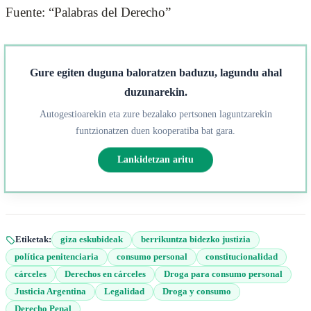
Fuente: “Palabras del Derecho”
Gure egiten duguna baloratzen baduzu, lagundu ahal
duzunarekin.
Autogestioarekin eta zure bezalako pertsonen laguntzarekin
funtzionatzen duen kooperatiba bat gara.
Lankidetzan aritu
Etiketak:
giza eskubideak
berrikuntza bidezko justizia
política penitenciaria
consumo personal
constitucionalidad
cárceles
Derechos en cárceles
Droga para consumo personal
Justicia Argentina
Legalidad
Droga y consumo
Derecho Penal