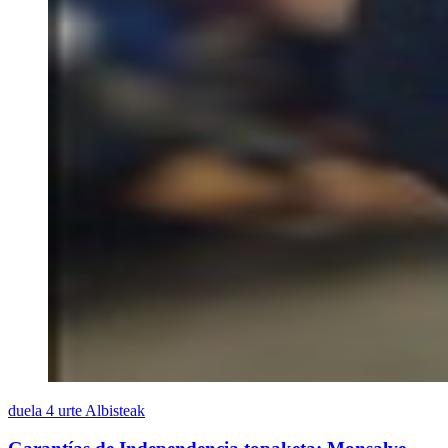
duela 4 urte
Albisteak