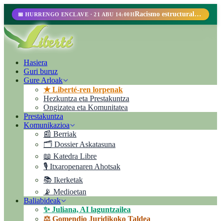
Racismo estructural, perfilamiento racial y abolicionismo carcelario.
📅 HURRENGO ENCLAVE · 21 ABU 14:00H
Hasiera
Guri buruz
Gure Arloak
★ Liberté-ren lorpenak
Hezkuntza eta Prestakuntza
Ongizatea eta Komunitatea
Prestakuntza
Komunikazioa
📰 Berriak
🗂️ Dossier Askatasuna
📖 Katedra Libre
🎙️ Itxaropenaren Ahotsak
📚 Ikerketak
📡 Medioetan
Baliabideak
✨ Juliana, AI laguntzailea
⚖️ Gomendio Juridikoko Taldea