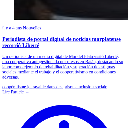
il y a 4 ans
Nouvelles
Periodista de portal digital de noticias marplatense
recorrió Liberté
Un periodista de un medio digital de Mar del Plata visitó Liberté,
una cooperativa autogestionada por presos en Batán, destacando su
labor como ejemplo de rehabilitación y superación de estigmas
sociales mediante el trabajo y el cooperativismo en condiciones
adversas.
coopératisme
je travaille dans des prisons
inclusion sociale
Lire l'article →