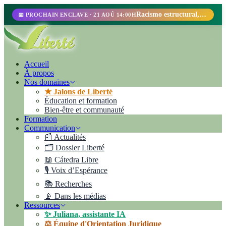
Racismo estructural, perfilamiento racial y abolicionismo carcelario.
📅 PROCHAIN ENCLAVE · 21 AOÛ 14:00H
Accueil
À propos
Nos domaines
★ Jalons de Liberté
Éducation et formation
Bien-être et communauté
Formation
Communication
📰 Actualités
🗂️ Dossier Liberté
📖 Cátedra Libre
🎙️ Voix d’Espérance
📚 Recherches
📡 Dans les médias
Ressources
✨ Juliana, assistante IA
⚖️ Équipe d'Orientation Juridique