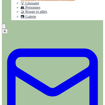
💡 Glossaire
👥 Personnes
🤝 Rouge et alliés
📷 Galerie
A