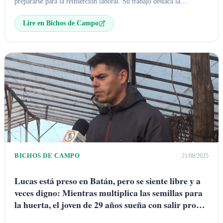
prepararse para la reinserción laboral. Su trabajo destaca la
importancia del trabajo para la dignidad y la libertad personal,
Lire en Bichos de Campo
ofreciendo una salida humana al problema de la seguridad y la
reincidencia
.
BICHOS DE CAMPO
21/08/2025
Lucas está preso en Batán, pero se siente libre y a
veces digno: Mientras multiplica las semillas para
la huerta, el joven de 29 años sueña con salir pronto
en libertad y poder estudiar agronomía en