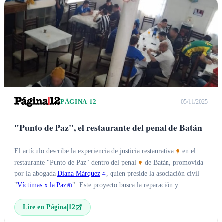
PÁGINA|12
05/11/2025
"Punto de Paz", el restaurante del penal de Batán
El artículo describe la experiencia de
justicia restaurativa
en el
restaurante "Punto de Paz" dentro del
penal
de Batán, promovida
por la abogada
Diana Márquez
, quien preside la asociación civil
"
Víctimas x la Paz
". Este proyecto busca la reparación y
reinserción social de los presos a través de actividades vinculadas a
Lire en Página|12
la gastronomía.