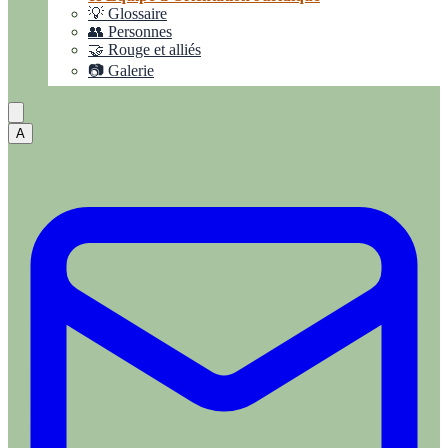
💡 Glossaire
👥 Personnes
🤝 Rouge et alliés
📷 Galerie
A