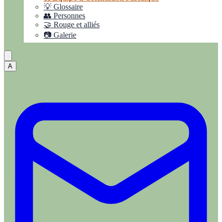
💡 Glossaire
👥 Personnes
🤝 Rouge et alliés
📷 Galerie
A