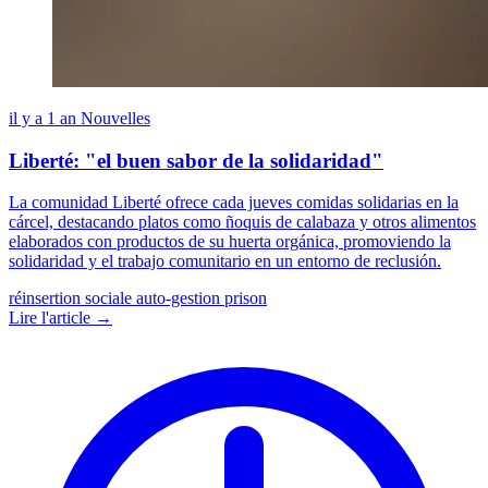
il y a 1 an
Nouvelles
Liberté: "el buen sabor de la solidaridad"
La comunidad Liberté ofrece cada jueves comidas solidarias en la
cárcel, destacando platos como ñoquis de calabaza y otros alimentos
elaborados con productos de su huerta orgánica, promoviendo la
solidaridad y el trabajo comunitario en un entorno de reclusión.
réinsertion sociale
auto-gestion
prison
Lire l'article →