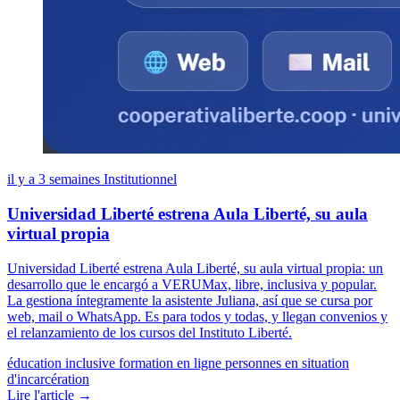
il y a 3 semaines
Institutionnel
Universidad Liberté estrena Aula Liberté, su aula
virtual propia
Universidad Liberté estrena Aula Liberté, su aula virtual propia: un
desarrollo que le encargó a VERUMax, libre, inclusiva y popular.
La gestiona íntegramente la asistente Juliana, así que se cursa por
web, mail o WhatsApp. Es para todos y todas, y llegan convenios y
el relanzamiento de los cursos del Instituto Liberté.
éducation inclusive
formation en ligne
personnes en situation
d'incarcération
Lire l'article →