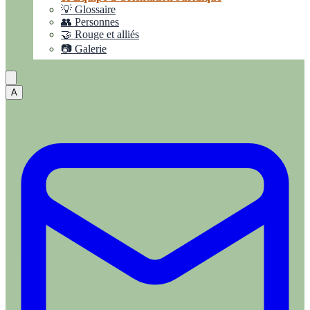
💡 Glossaire
👥 Personnes
🤝 Rouge et alliés
📷 Galerie
A