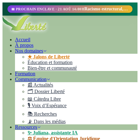
Racismo estructural, perfilamiento racial y abolicionismo carcelario.
📅 PROCHAIN ENCLAVE · 21 AOÛ 14:00H
Accueil
À propos
Nos domaines
★ Jalons de Liberté
Éducation et formation
Bien-être et communauté
Formation
Communication
📰 Actualités
🗂️ Dossier Liberté
📖 Cátedra Libre
🎙️ Voix d’Espérance
📚 Recherches
📡 Dans les médias
Ressources
✨ Juliana, assistante IA
⚖️ Équipe d'Orientation Juridique