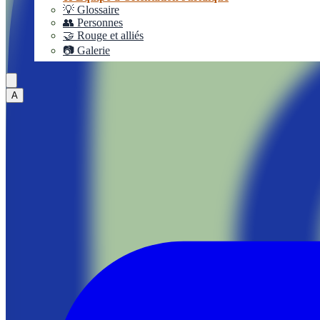
💡 Glossaire
👥 Personnes
🤝 Rouge et alliés
📷 Galerie
A