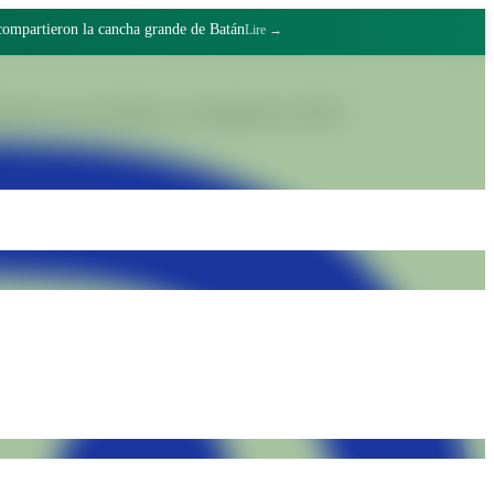
 compartieron la cancha grande de Batán
Lire →
grâce au travail digne et à l'engagement collectif.