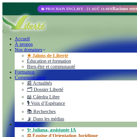
📅 PROCHAIN ENCLAVE · 21 AOÛ 14:00H
Liberté
Cooperativa de Trabajo Liberté Ltda. Une entreprise 100% autogérée au
Accueil
À propos
Nos domaines
★ Jalons de Liberté
Éducation et formation
Bien-être et communauté
Formation
Communication
📰 Actualités
🗂️ Dossier Liberté
📖 Cátedra Libre
🎙️ Voix d’Espérance
📚 Recherches
📡 Dans les médias
Ressources
✨ Juliana, assistante IA
⚖️ Équipe d'Orientation Juridique