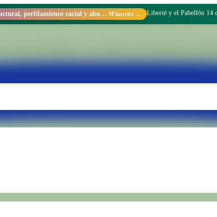
Liberté y el Pabellón 14
Racismo estructural, perfilamiento racial y abolicionismo carcelario.
M'inscrire →
 sein de l'Unité Pénale N° 15 de Batán. Nous transformons les réalités 