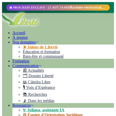
Racismo estructural, perfilamiento racial y abolicionismo carcelario.
📅 PROCHAIN ENCLAVE · 21 AOÛ 14:00H
Accueil
À propos
Nos domaines
★ Jalons de Liberté
Éducation et formation
Bien-être et communauté
Formation
Communication
📰 Actualités
🗂️ Dossier Liberté
📖 Cátedra Libre
🎙️ Voix d’Espérance
📚 Recherches
📡 Dans les médias
Ressources
✨ Juliana, assistante IA
⚖️ Équipe d'Orientation Juridique