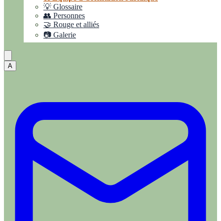
💡 Glossaire
👥 Personnes
🤝 Rouge et alliés
📷 Galerie
A