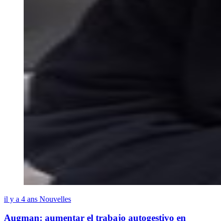
il y a 4 ans
Nouvelles
Augman: aumentar el trabajo autogestivo en