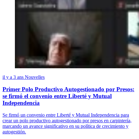
il y a 3 ans
Nouvelles
Primer Polo Productivo Autogestionado por Presos:
se firmó el convenio entre Liberté y Mutual
Independencia
Se firmó un convenio entre Liberté y Mutual Independencia para
crear un polo productivo autogestionado por presos en carpintería,
marcando un avance significativo en su política de crecimiento y
autogestión.