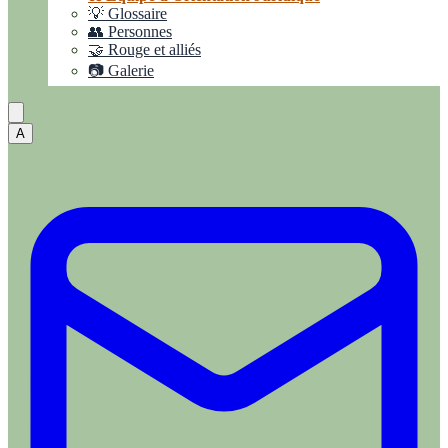
💡 Glossaire
👥 Personnes
🤝 Rouge et alliés
📷 Galerie
A