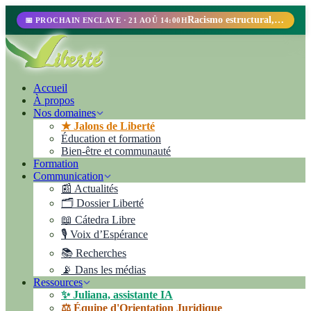
Racismo estructural, perfilamiento racial y abolicionismo carcelario.
📅 PROCHAIN ENCLAVE · 21 AOÛ 14:00H
Accueil
À propos
Nos domaines
★ Jalons de Liberté
Éducation et formation
Bien-être et communauté
Formation
Communication
📰 Actualités
🗂️ Dossier Liberté
📖 Cátedra Libre
🎙️ Voix d’Espérance
📚 Recherches
📡 Dans les médias
Ressources
✨ Juliana, assistante IA
⚖️ Équipe d'Orientation Juridique