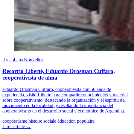
il y a 4 ans
Nouvelles
Recorrió Liberté, Eduardo Orosman Cuffaro,
cooperativista de alma
Eduardo Orosman Cuffaro, cooperativista con 50 años de
experiencia, visitó Liberté para compartir conocimientos y material
sobre cooperativismo, destacando la organización y el espíritu del
movimiento en la localidad, y resaltando la importancia del
cooperativismo en el desarrollo social y económico de Argentina.
coopératisme
histoire sociale
éducation populaire
Lire l'article →