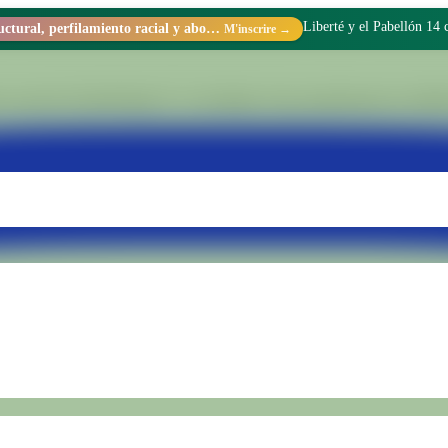
Liberté y el Pabellón 14
Racismo estructural, perfilamiento racial y abolicionismo carcelario.
M'inscrire →
 sein de l'Unité Pénale N° 15 de Batán. Nous transformons les réalités 