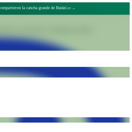
 compartieron la cancha grande de Batán
Lire →
grâce au travail digne et à l'engagement collectif.