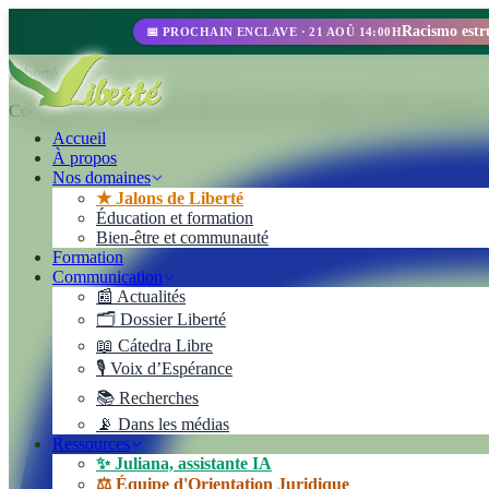
📅 PROCHAIN ENCLAVE · 21 AOÛ 14:00H
Liberté
Cooperativa de Trabajo Liberté Ltda. Une entreprise 100% autogérée au
Accueil
À propos
Nos domaines
★ Jalons de Liberté
Éducation et formation
Bien-être et communauté
Formation
Communication
📰 Actualités
🗂️ Dossier Liberté
📖 Cátedra Libre
🎙️ Voix d’Espérance
📚 Recherches
📡 Dans les médias
Ressources
✨ Juliana, assistante IA
⚖️ Équipe d'Orientation Juridique