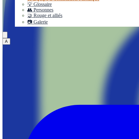
💡 Glossaire
👥 Personnes
🤝 Rouge et alliés
📷 Galerie
A