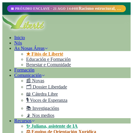
Racismo estructural, perfilamiento racial y abolicionismo carcelario.
📅 PRÓXIMO ENCLAVE · 21 AGO 14:00H
Inicio
Nós
As Nosas Áreas
★ Fitós de Liberté
Educación e Formación
Benestar e Comunidade
Formación
Comunicación
📰 Novas
🗂️ Dossier Liberdade
📖 Cátedra Libre
🎙️ Voces de Esperanza
📚 Investigacións
📡 Nos medios
Recursos
✨ Juliana, asistente de IA
⚖️ Equipo de Orientación Xurídica