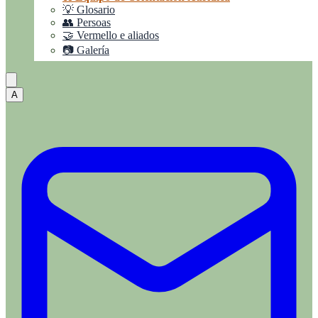
💡 Glosario
👥 Persoas
🤝 Vermello e aliados
📷 Galería
A