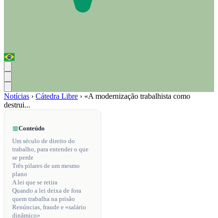
Notícias
›
Cátedra Libre
›
«A modernização trabalhista como
destrui...
Conteúdo
Um século de direito do
trabalho, para entender o que
se perde
Três pilares de um mesmo
plano
A lei que se retira
Quando a lei deixa de fora
quem trabalha na prisão
Renúncias, fraude e «salário
dinâmico»