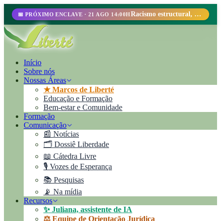
Racismo estructural, perfilamiento racial y abolicionismo carcelario.
📅 PRÓXIMO ENCLAVE · 21 AGO 14:00H
Início
Sobre nós
Nossas Áreas
★ Marcos de Liberté
Educação e Formação
Bem-estar e Comunidade
Formação
Comunicação
📰 Notícias
🗂️ Dossiê Liberdade
📖 Cátedra Livre
🎙️ Vozes de Esperança
📚 Pesquisas
📡 Na mídia
Recursos
✨ Juliana, assistente de IA
⚖️ Equipe de Orientação Jurídica