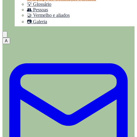
💡 Glossário
👥 Pessoas
🤝 Vermelho e aliados
📷 Galeria
A