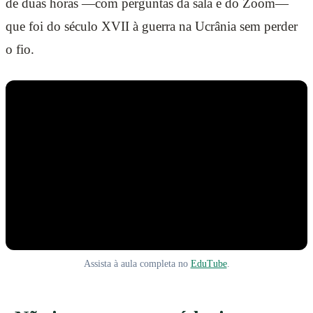
de duas horas —com perguntas da sala e do Zoom—
que foi do século XVII à guerra na Ucrânia sem perder
o fio.
Assista à aula completa no
EduTube
.