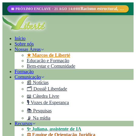
Racismo estructural, perfilamiento racial y abolicionismo carcelario.
📅 PRÓXIMO ENCLAVE · 21 AGO 14:00H
Início
Sobre nós
Nossas Áreas
★ Marcos de Liberté
Educação e Formação
Bem-estar e Comunidade
Formação
Comunicação
📰 Notícias
🗂️ Dossiê Liberdade
📖 Cátedra Livre
🎙️ Vozes de Esperança
📚 Pesquisas
📡 Na mídia
Recursos
✨ Juliana, assistente de IA
⚖️ Equipe de Orientação Jurídica