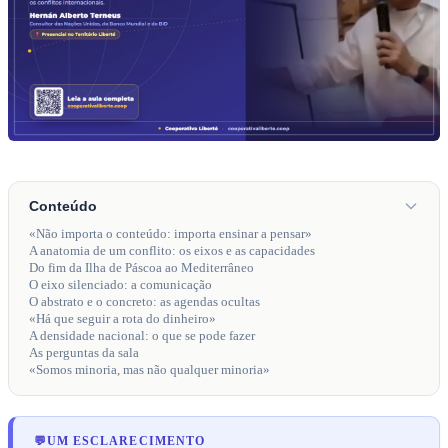
Conteúdo
«Não importa o conteúdo: importa ensinar a pensar»
A anatomia de um conflito: os eixos e as capacidades
Do fim da Ilha de Páscoa ao Mediterrâneo
O eixo silenciado: a comunicação
O abstrato e o concreto: as agendas ocultas
«Há que seguir a rota do dinheiro»
A densidade nacional: o que se pode fazer
As perguntas da sala
«Somos minoria, mas não qualquer minoria»
💬
UM ESCLARECIMENTO