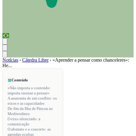
Notícias
›
Cátedra Libre
›
«Aprender a pensar como chanceleres»:
He...
Conteúdo
«Não importa o conteúdo:
importa ensinar a pensar»
A anatomia de um conflito: os
eixos e as capacidades
Do fim da Ilha de Páscoa ao
Mediterrâneo
O eixo silenciado: a
comunicação
O abstrato e o concreto: as
agendas ocultas