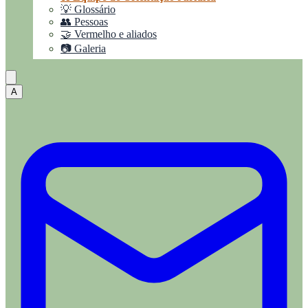
💡 Glossário
👥 Pessoas
🤝 Vermelho e aliados
📷 Galeria
A