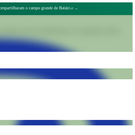
compartilharam o campo grande de Batán
Ler →
alidades através do trabalho digno e do compromisso coletivo.