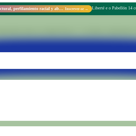
Liberté e o Pabellón 14 
Racismo estructural, perfilamiento racial y abolicionismo carcelario.
Inscrever-se →
stionário dentro da Unidade Penal N.° 15 de Batán. Transformamos re