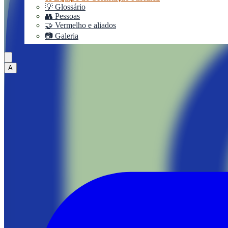
💡 Glossário
👥 Pessoas
🤝 Vermelho e aliados
📷 Galeria
A