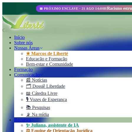
📅 PRÓXIMO ENCLAVE · 21 AGO 14:00H
Liberté
Cooperativa de Trabajo Liberté Ltda. Um empreendimento 100% autoge
Início
Sobre nós
Nossas Áreas
★ Marcos de Liberté
Educação e Formação
Bem-estar e Comunidade
Formação
Comunicação
📰 Notícias
🗂️ Dossiê Liberdade
📖 Cátedra Livre
🎙️ Vozes de Esperança
📚 Pesquisas
📡 Na mídia
Recursos
✨ Juliana, assistente de IA
⚖️ Equipe de Orientação Jurídica