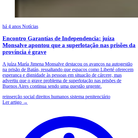
há 4 anos
Notícias
Encontro Garantías de Independencia: juíza
Monsalve apontou que a superlotação nas prisões da
província é grave
A juíza María Jimena Monsalve destacou os avanços na autogestão
na prisão de Batán, ressaltando que espaços como Liberté oferecem
esperança e dignidade às pessoas em situação de cárcere, mas
advertiu que o grave problema de superlotação nas prisões de
Buenos Aires continua sendo uma questão urgente.
reinserção social
direitos humanos
sistema penitenciário
Ler artigo →