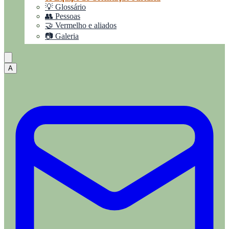
💡 Glossário
👥 Pessoas
🤝 Vermelho e aliados
📷 Galeria
A