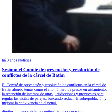
há 3 anos
Notícias
Sesionó el Comité de prevención y resolución de
conflictos de la cárcel de Batán
El Comité de prevención y resolución de conflictos en la cárcel de
Batán abordó temas como el alto número de presos en aislamiento,
la recepción de internos de otras jurisdicciones y propuestas para
regular las visitas de parejas, buscando reducir la sobrepoblación y
mejorar la convivencia en el penal.
direitos humanos
sistema penitenciário
cooperação