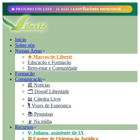
Racismo estructural, perfilamiento racial y abolicionismo carcelario.
📅 PRÓXIMO ENCLAVE · 21 AGO 14:00H
Início
Sobre nós
Nossas Áreas
★ Marcos de Liberté
Educação e Formação
Bem-estar e Comunidade
Formação
Comunicação
📰 Notícias
🗂️ Dossiê Liberdade
📖 Cátedra Livre
🎙️ Vozes de Esperança
📚 Pesquisas
📡 Na mídia
Recursos
✨ Juliana, assistente de IA
⚖️ Equipe de Orientação Jurídica