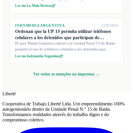
enfermedades graves...
Ler em La Mala Revista
INDYMEDIA ARGENTINA
12/07/2024
Ordenan que la UP 15 permita utilizar teléfonos
celulares a los detenidos que participan de
actividades educat...
El juez Martín Galarreta ordenó a la Unidad Penal 15 de Batán
permitir el uso de teléfonos celulares a los detenidos que
participan en talle...
Ler em Indymedia Argentina
Ver todas as menções na imprensa →
Liberté
Cooperativa de Trabajo Liberté Ltda. Um empreendimento 100%
autogestionário dentro da Unidade Penal N.° 15 de Batán.
Transformamos realidades através do trabalho digno e do
compromisso coletivo.