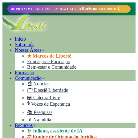
Racismo estructural, perfilamiento racial y abolicionismo carcelario.
📅 PRÓXIMO ENCLAVE · 21 AGO 14:00H
Início
Sobre nós
Nossas Áreas
★ Marcos de Liberté
Educação e Formação
Bem-estar e Comunidade
Formação
Comunicação
📰 Notícias
🗂️ Dossiê Liberdade
📖 Cátedra Livre
🎙️ Vozes de Esperança
📚 Pesquisas
📡 Na mídia
Recursos
✨ Juliana, assistente de IA
⚖️ Equipe de Orientação Jurídica