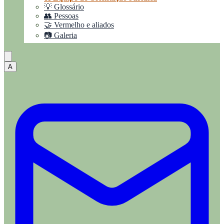
💡 Glossário
👥 Pessoas
🤝 Vermelho e aliados
📷 Galeria
A