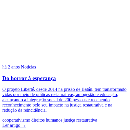
há 2 anos
Notícias
Do horror à esperança
O projeto Liberté, desde 2014 na prisão de Batán, tem transformado
vidas por meio de práticas restaurativas, autogestão e educação,
alcançando a integração social de 200 pessoas e recebendo
reconhecimento pelo seu impacto na justiça restaurativa e na
redução da reincidência.
cooperativismo
direitos humanos
justiça restaurativa
Ler artigo →