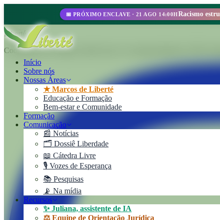
📅 PRÓXIMO ENCLAVE · 21 AGO 14:00H
Liberté
Cooperativa de Trabajo Liberté Ltda. Um empreendimento 100% autoge
Início
Sobre nós
Nossas Áreas
★ Marcos de Liberté
Educação e Formação
Bem-estar e Comunidade
Formação
Comunicação
📰 Notícias
🗂️ Dossiê Liberdade
📖 Cátedra Livre
🎙️ Vozes de Esperança
📚 Pesquisas
📡 Na mídia
Recursos
✨ Juliana, assistente de IA
⚖️ Equipe de Orientação Jurídica