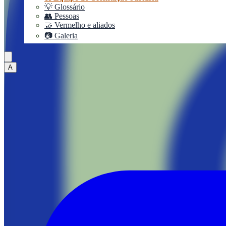
💡 Glossário
👥 Pessoas
🤝 Vermelho e aliados
📷 Galeria
A