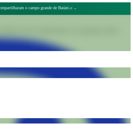
compartilharam o campo grande de Batán
Ler →
alidades através do trabalho digno e do compromisso coletivo.