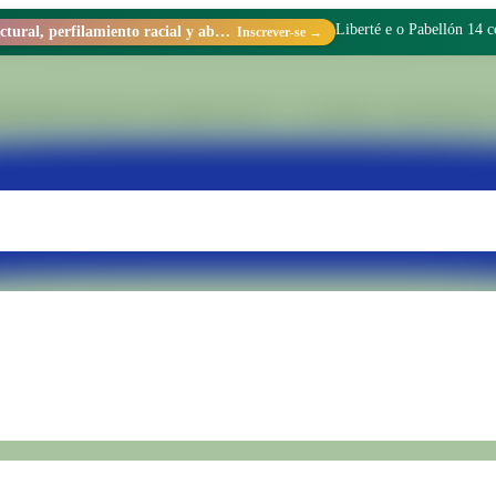
Liberté e o Pabellón 14 
Racismo estructural, perfilamiento racial y abolicionismo carcelario.
Inscrever-se →
stionário dentro da Unidade Penal N.° 15 de Batán. Transformamos re