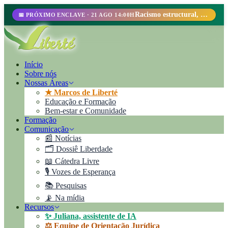
Racismo estructural, perfilamiento racial y abolicionismo carcelario.
📅 PRÓXIMO ENCLAVE · 21 AGO 14:00H
Início
Sobre nós
Nossas Áreas
★ Marcos de Liberté
Educação e Formação
Bem-estar e Comunidade
Formação
Comunicação
📰 Notícias
🗂️ Dossiê Liberdade
📖 Cátedra Livre
🎙️ Vozes de Esperança
📚 Pesquisas
📡 Na mídia
Recursos
✨ Juliana, assistente de IA
⚖️ Equipe de Orientação Jurídica