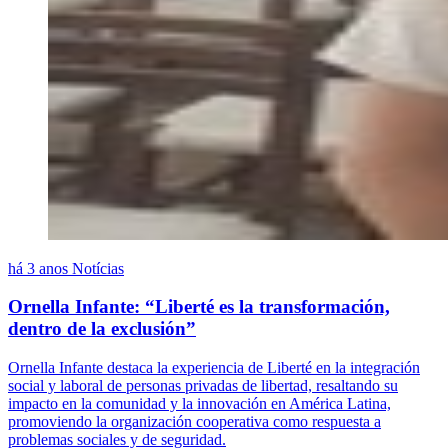
há 3 anos
Notícias
Ornella Infante: “Liberté es la transformación,
dentro de la exclusión”
Ornella Infante destaca la experiencia de Liberté en la integración
social y laboral de personas privadas de libertad, resaltando su
impacto en la comunidad y la innovación en América Latina,
promoviendo la organización cooperativa como respuesta a
problemas sociales y de seguridad.