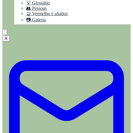
💡 Glossário
👥 Pessoas
🤝 Vermelho e aliados
📷 Galeria
A