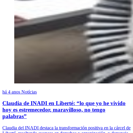
há 4 anos
Notícias
Claudia de INADI en Liberté: “lo que yo he vivido
hoy es estremecedor, maravilloso, no tengo
palabras”
Claudia del INADI destaca la transformación positiva en la cárcel de