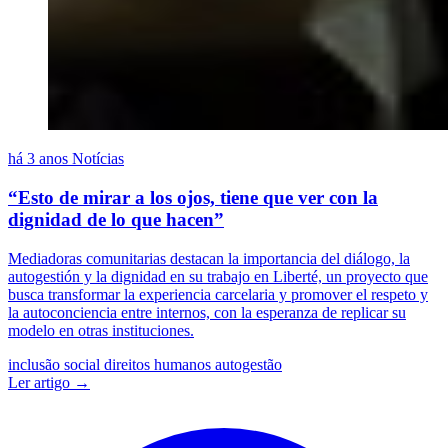
há 3 anos
Notícias
“Esto de mirar a los ojos, tiene que ver con la
dignidad de lo que hacen”
Mediadoras comunitarias destacan la importancia del diálogo, la
autogestión y la dignidad en su trabajo en Liberté, un proyecto que
busca transformar la experiencia carcelaria y promover el respeto y
la autoconciencia entre internos, con la esperanza de replicar su
modelo en otras instituciones.
inclusão social
direitos humanos
autogestão
Ler artigo →