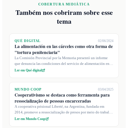
COBERTURA MIDIÁTICA
Também nos cobriram sobre esse
tema
QUÉ DIGITAL
02/06/2024
La alimentación en las cárceles como otra forma de
"tortura penitenciaria"
La Comisión Provincial por la Memoria presentó un informe
que denuncia las condiciones del servicio de alimentación en
las cárceles de Batán...
Ler em Qué digital
MUNDO COOP
03/04/2025
Cooperativismo se destaca como ferramenta para
ressocialização de pessoas encarceradas
A cooperativa prisional Liberté, na Argentina, fundada em
2014, promove a ressocialização de presos por meio do trabalho
autogerido em diver...
Ler em Mundo Coop