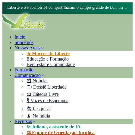
Liberté e o Pabellón 14 compartilharam o campo grande de Batán
Ler →
Início
Sobre nós
Nossas Áreas
★ Marcos de Liberté
Educação e Formação
Bem-estar e Comunidade
Formação
Comunicação
📰 Notícias
🗂️ Dossiê Liberdade
📖 Cátedra Livre
🎙️ Vozes de Esperança
📚 Pesquisas
📡 Na mídia
Recursos
✨ Juliana, assistente de IA
⚖️ Equipe de Orientação Jurídica