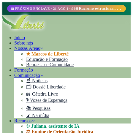
Racismo estructural, perfilamiento racial y abolicionismo carcelario.
📅 PRÓXIMO ENCLAVE · 21 AGO 14:00H
Início
Sobre nós
Nossas Áreas
★ Marcos de Liberté
Educação e Formação
Bem-estar e Comunidade
Formação
Comunicação
📰 Notícias
🗂️ Dossiê Liberdade
📖 Cátedra Livre
🎙️ Vozes de Esperança
📚 Pesquisas
📡 Na mídia
Recursos
✨ Juliana, assistente de IA
⚖️ Equipe de Orientação Jurídica