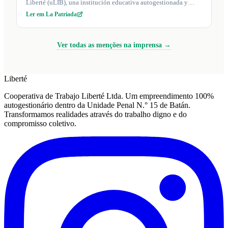
Liberté (uLIB), una institución educativa autogestionada y
accesible que promu...
Ler em La Patriada
Ver todas as menções na imprensa →
Liberté
Cooperativa de Trabajo Liberté Ltda. Um empreendimento 100%
autogestionário dentro da Unidade Penal N.° 15 de Batán.
Transformamos realidades através do trabalho digno e do
compromisso coletivo.