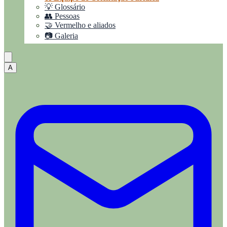
💡 Glossário
👥 Pessoas
🤝 Vermelho e aliados
📷 Galeria
A