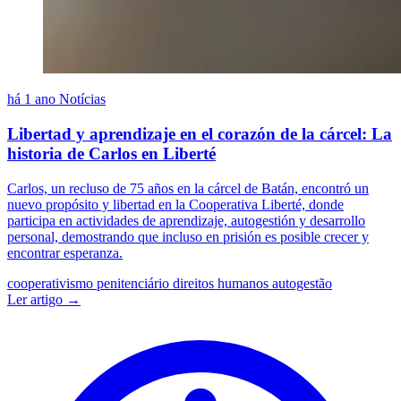
há 1 ano
Notícias
Libertad y aprendizaje en el corazón de la cárcel: La
historia de Carlos en Liberté
Carlos, un recluso de 75 años en la cárcel de Batán, encontró un
nuevo propósito y libertad en la Cooperativa Liberté, donde
participa en actividades de aprendizaje, autogestión y desarrollo
personal, demostrando que incluso en prisión es posible crecer y
encontrar esperanza.
cooperativismo penitenciário
direitos humanos
autogestão
Ler artigo →