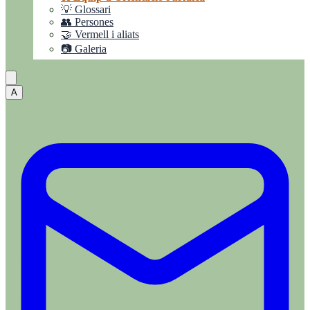
💡 Glossari
👥 Persones
🤝 Vermell i aliats
📷 Galeria
A