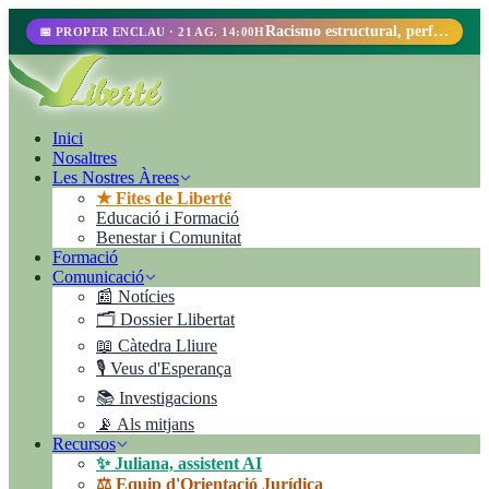
Racismo estructural, perfilamiento racial y abolicionismo carcelario.
📅 PROPER ENCLAU · 21 AG. 14:00H
Inici
Nosaltres
Les Nostres Àrees
★ Fites de Liberté
Educació i Formació
Benestar i Comunitat
Formació
Comunicació
📰 Notícies
🗂️ Dossier Llibertat
📖 Càtedra Lliure
🎙️ Veus d'Esperança
📚 Investigacions
📡 Als mitjans
Recursos
✨ Juliana, assistent AI
⚖️ Equip d'Orientació Jurídica