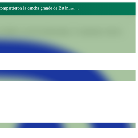
 compartieron la cancha grande de Batán
Leer →
lidades a través del trabajo digno y el compromiso colectivo.