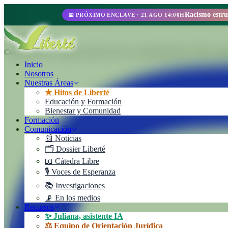
📅 PRÓXIMO ENCLAVE · 21 AGO 14:00H
Liberté
Cooperativa de Trabajo Liberté Ltda. Un emprendimiento 100% autoges
Inicio
Nosotros
Nuestras Áreas
★ Hitos de Liberté
Educación y Formación
Bienestar y Comunidad
Formación
Comunicación
📰 Noticias
🗂️ Dossier Liberté
📖 Cátedra Libre
🎙️ Voces de Esperanza
📚 Investigaciones
📡 En los medios
Recursos
✨ Juliana, asistente IA
⚖️ Equipo de Orientación Jurídica