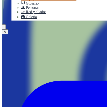
💡 Glosario
👥 Personas
🤝 Red y aliados
📷 Galería
A