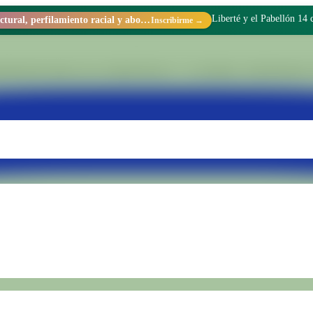
Liberté y el Pabellón 14
Racismo estructural, perfilamiento racial y abolicionismo carcelario.
Inscribirme →
tionado dentro de la Unidad Penal N.° 15 de Batán. Transformamos rea